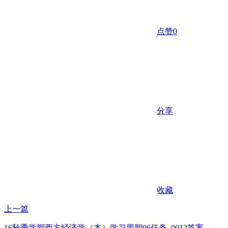
点赞
0
分享
收藏
上一篇
16秋季学期西方经济学（本）学习周期06任务_0012答案