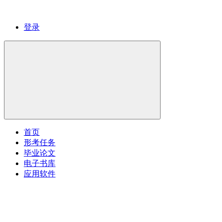
登录
首页
形考任务
毕业论文
电子书库
应用软件