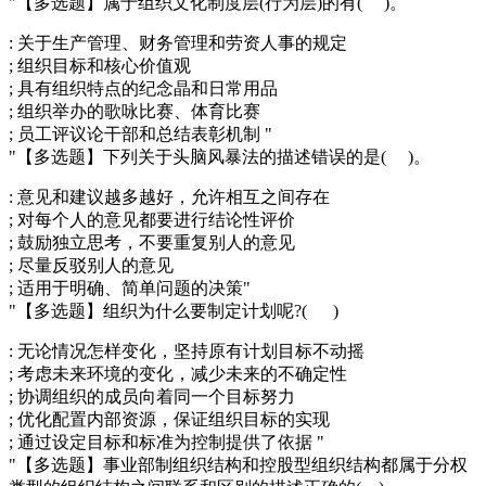
"【多选题】属于组织文化制度层(行为层)的有( )。
: 关于生产管理、财务管理和劳资人事的规定
; 组织目标和核心价值观
; 具有组织特点的纪念晶和日常用品
; 组织举办的歌咏比赛、体育比赛
; 员工评议论干部和总结表彰机制 "
"【多选题】下列关于头脑风暴法的描述错误的是( )。
: 意见和建议越多越好，允许相互之间存在
; 对每个人的意见都要进行结论性评价
; 鼓励独立思考，不要重复别人的意见
; 尽量反驳别人的意见
; 适用于明确、简单问题的决策"
"【多选题】组织为什么要制定计划呢?( )
: 无论情况怎样变化，坚持原有计划目标不动摇
; 考虑未来环境的变化，减少未来的不确定性
; 协调组织的成员向着同一个目标努力
; 优化配置内部资源，保证组织目标的实现
; 通过设定目标和标准为控制提供了依据 "
"【多选题】事业部制组织结构和控股型组织结构都属于分权