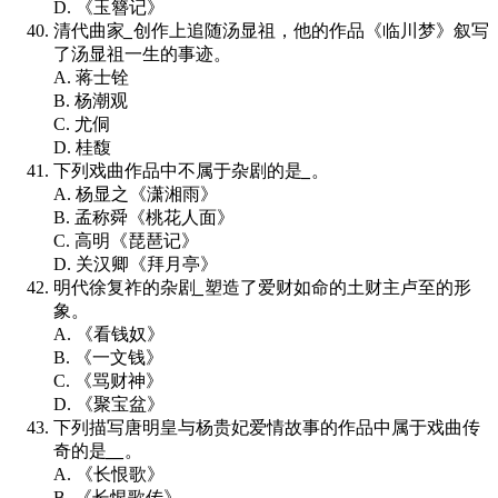
D. 《玉簪记》
清代曲家
_
创作上追随汤显祖，他的作品《临川梦》叙写
了汤显祖一生的事迹。
A. 蒋士铨
B. 杨潮观
C. 尤侗
D. 桂馥
下列戏曲作品中不属于杂剧的是
_
。
A. 杨显之《潇湘雨》
B. 孟称舜《桃花人面》
C. 高明《琵琶记》
D. 关汉卿《拜月亭》
明代徐复祚的杂剧
_
塑造了爱财如命的土财主卢至的形
象。
A. 《看钱奴》
B. 《一文钱》
C. 《骂财神》
D. 《聚宝盆》
下列描写唐明皇与杨贵妃爱情故事的作品中属于戏曲传
奇的是
__
。
A. 《长恨歌》
B. 《长恨歌传》