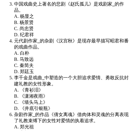
中国戏曲史上著名的悲剧《赵氏孤儿》是戏剧家
_
的作
品。
A. 杨显之
B. 杨景贤
C. 尚忠贤
D. 纪君祥
元代剧作家
_
的杂剧《汉宫秋》是现存最早描写昭君和番
的戏曲作品。
A. 白朴
B. 马致远
C. 秦简夫
D. 郑廷玉
李千金是戏曲
_
中塑造的一个大胆追求爱情、勇敢反抗封
建礼教的女性形象。
A. 《青衫泪》
B. 《潇湘夜雨》
C. 《墙头马上》
D. 《井底引银瓶》
杂剧作家
_
的作品《倩女离魂》借肉体和灵魂的分离表现
了礼教束缚下的女性对爱情的执着追求。
A. 郑光祖