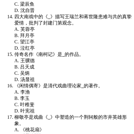
C. 梁辰鱼
D. 沈自晋
四大南戏中的《
_
》描写王瑞兰和蒋世隆患难与共的真挚
爱情，批判了封建门第观念。
A. 芙蓉亭
B. 拜月亭
C. 望江亭
D. 泣红亭
传奇名作《南柯记》是
_
的作品。
A. 王骥德
B. 吕天成
C. 吴炳
D. 汤显祖
《闲情偶寄》是清代戏曲理论家
_
的著作。
A. 李渔
B. 李玉
C. 叶稚斐
D. 叶宪祖
柳敬亭是戏曲《
_
》中塑造的一个荆轲般的市井英雄形
象。
A. 《桃花扇》