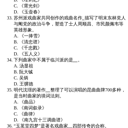
C. 《霄光剑》
D. 《玉壶春》
苏州派戏曲家共同创作的戏曲名作
_
描写了明末东林党人
与阉党的政治斗争，塑造了士人周顺昌、市民颜佩韦等
英雄形象。
A. 《一捧雪》
B. 《清忠谱》
C. 《千忠戮》
D. 《五人义》
下列曲家中不属于临川派的是
__
。
A. 汤显祖
B. 阮大铖
C. 吴炳
D. 王骥德
明代沈璟的著作
__
整理了可以演唱的昆曲曲牌700多种，
是当时曲家的填词法则。
A. 《曲品》
B. 《南词叙录》
C. 《曲律》
D. 《南九宫十三调曲谱》
“玉茗堂四梦”是著名戏曲家
__
四部传奇的合称。