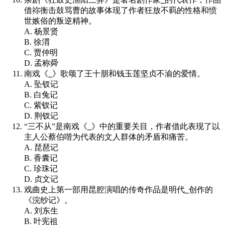
借祢衡击鼓骂曹的故事体现了作者狂放不羁的性格和愤
世嫉俗的叛逆精神。
A. 杨景贤
B. 徐渭
C. 贾仲明
D. 孟称舜
南戏《
_
》歌颂了王十朋和钱玉莲坚贞不渝的爱情。
A. 坠钗记
B. 白兔记
C. 紫钗记
D. 荆钗记
“三不从”是南戏《
_
》中的重要关目，作者借此表现了以
主人公蔡伯喈为代表的文人群体的矛盾和痛苦。
A. 琵琶记
B. 香囊记
C. 珍珠记
D. 贞文记
戏曲史上第一部用昆腔演唱的传奇作品是明代
_
创作的
《浣纱记》。
A. 刘东生
B. 叶宪祖