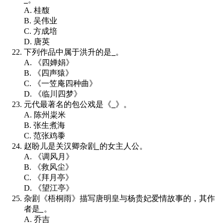
A. 桂馥
B. 吴伟业
C. 方成培
D. 唐英
下列作品中属于洪升的是
_
。
A. 《四婵娟》
B. 《四声猿》
C. 《一笠庵四种曲》
D. 《临川四梦》
元代最著名的包公戏是《
_
》。
A. 陈州粜米
B. 张生煮海
C. 范张鸡黍
赵盼儿是关汉卿杂剧
_
的女主人公。
A. 《调风月》
B. 《救风尘》
C. 《拜月亭》
D. 《望江亭》
杂剧《梧桐雨》描写唐明皇与杨贵妃爱情故事的，其作
者是
_
。
A. 乔吉