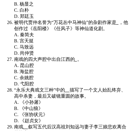
B. 杨显之
C. 白朴
D. 郑廷玉
被明代贾仲名誉为“万花丛中马神仙”的杂剧作家是
_
，他
创作过《岳阳楼》《任风子》等神仙道化剧。
A. 秦简夫
B. 宫天挺
C. 马致远
D. 尚仲贤
南戏的四大声腔中出自江西的
_
。
A. 昆山腔
B. 海盐腔
C. 余姚腔
D. 弋阳腔
“永乐大典戏文三种”中的
__
描写了一个文人始乱终弃、
高中杀妻，最后又破镜重圆的故事。
A. 《小孙屠》
B. 《中山狼》
C. 《张协状元》
D. 《赵贞女》
南戏
__
叙写五代后汉高祖刘知远与妻子李三娘悲欢离合