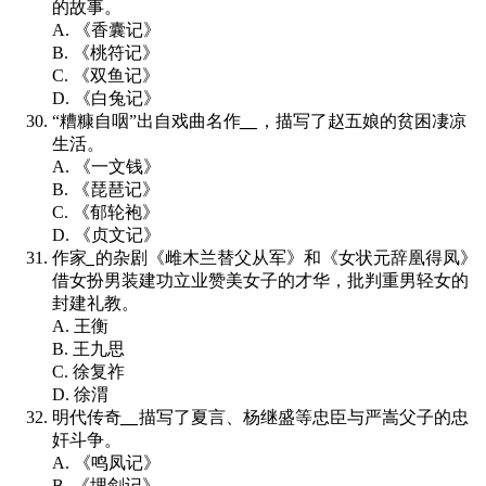
的故事。
A. 《香囊记》
B. 《桃符记》
C. 《双鱼记》
D. 《白兔记》
“糟糠自咽”出自戏曲名作
__
，描写了赵五娘的贫困凄凉
生活。
A. 《一文钱》
B. 《琵琶记》
C. 《郁轮袍》
D. 《贞文记》
作家
_
的杂剧《雌木兰替父从军》和《女状元辞凰得凤》
借女扮男装建功立业赞美女子的才华，批判重男轻女的
封建礼教。
A. 王衡
B. 王九思
C. 徐复祚
D. 徐渭
明代传奇
__
描写了夏言、杨继盛等忠臣与严嵩父子的忠
奸斗争。
A. 《鸣凤记》
B. 《埋剑记》