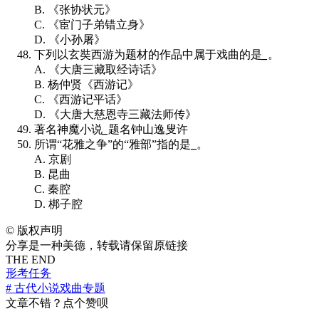
B. 《张协状元》
C. 《宦门子弟错立身》
D. 《小孙屠》
下列以玄奘西游为题材的作品中属于戏曲的是
_
。
A. 《大唐三藏取经诗话》
B. 杨仲贤《西游记》
C. 《西游记平话》
D. 《大唐大慈恩寺三藏法师传》
著名神魔小说
_
题名钟山逸叟许
所谓“花雅之争”的“雅部”指的是
_
。
A. 京剧
B. 昆曲
C. 秦腔
D. 梆子腔
©
版权声明
分享是一种美德，转载请保留原链接
THE END
形考任务
# 古代小说戏曲专题
文章不错？点个赞呗