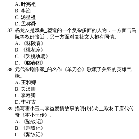
A. 叶宪祖
B. 李渔
C. 汤显祖
D. 孟称舜
杨龙友是戏曲
_
塑造的一个复杂多面的人物，一方面与马
阮等权奸接近，另一方面对复社文人抱有同情。
A. 《秣陵春》
B. 《桃花扇》
C. 《夭桃纨扇》
D. 《临春阁》
元代杂剧作家
_
的名作《单刀会》歌颂了关羽的英雄气
概。
A. 王和卿
B. 关汉卿
C. 李寿卿
D. 李好古
描写霍小玉与李益爱情故事的明代传奇
__
取材于唐代传
奇《霍小玉传》。
A. 《坠钗记》
B. 《荆钗记》
C. 《紫钗记》