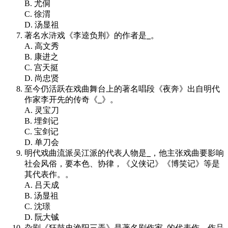
B. 尤侗
C. 徐渭
D. 汤显祖
著名水浒戏《李逵负荆》的作者是
_
。
A. 高文秀
B. 康进之
C. 宫天挺
D. 尚忠贤
至今仍活跃在戏曲舞台上的著名唱段《夜奔》出自明代
作家李开先的传奇《
_
》。
A. 灵宝刀
B. 埋剑记
C. 宝剑记
D. 单刀会
明代戏曲流派吴江派的代表人物是
_
，他主张戏曲要影响
社会风俗，要本色、协律，《义侠记》《博笑记》等是
其代表作。。
A. 吕天成
B. 汤显祖
C. 沈璟
D. 阮大铖
杂剧《狂鼓史渔阳三弄》是著名剧作家
_
的代表作，作品