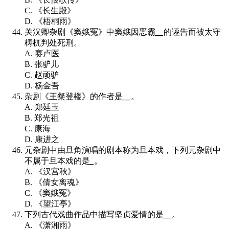
C. 《长生殿》
D. 《梧桐雨》
关汉卿杂剧《窦娥冤》中窦娥因恶霸
__
的诬告而被太守
梼杌判处死刑。
A. 赛卢医
B. 张驴儿
C. 赵顽驴
D. 杨金吾
杂剧《王粲登楼》的作者是
__
。
A. 郑廷玉
B. 郑光祖
C. 康海
D. 康进之
元杂剧中由旦角演唱的剧本称为旦本戏，下列元杂剧中
不属于旦本戏的是
_
。
A. 《汉宫秋》
B. 《倩女离魂》
C. 《窦娥冤》
D. 《望江亭》
下列古代戏曲作品中描写坚贞爱情的是
__
。
A. 《潇湘雨》