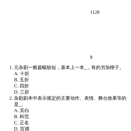
1128
8
元杂剧一般篇幅较短，基本上一本
_
，有的另加楔子。
A. 十折
B. 五折
C. 四折
D. 三折
杂剧剧本中表示规定的主要动作、表情、舞台效果等的
是
_
。
A. 宾白
B. 科范
C. 正名
D. 宫调