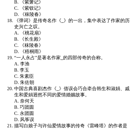
B. 《紫箫记》
C. 《紫钗记》
D. 《秣陵春》
《弹词》是传奇名作《
_
》的一出，集中表达了作家的历
史兴亡之叹。
A. 《桃花扇》
B. 《长生殿》
C. 《秣陵春》
D. 《梧桐雨》
“一人永占”是著名作家
_
的四部传奇的合称。
A. 李渔
B. 李玉
C. 朱素臣
D. 朱佐朝
中国古典喜剧杰作《
_
》借误会巧合牵合韩生和淑娟、戚
生和爱娟迥然不同的爱情婚姻故事。
A. 奈何天
B. 巧团圆
C. 永团圆
D. 风筝误
描写白娘子与许仙爱情故事的传奇《雷峰塔》的作者是
_
。