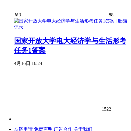
￥
3
88
国家开放大学电大经济学与生活形考
任务1答案
4月16日 16:24
1522
友链申请
免责声明
广告合作
关于我们