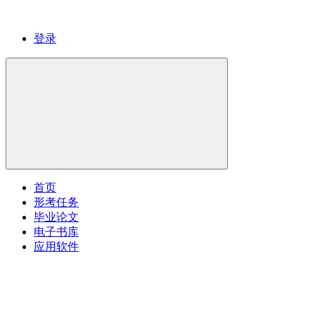
登录
首页
形考任务
毕业论文
电子书库
应用软件