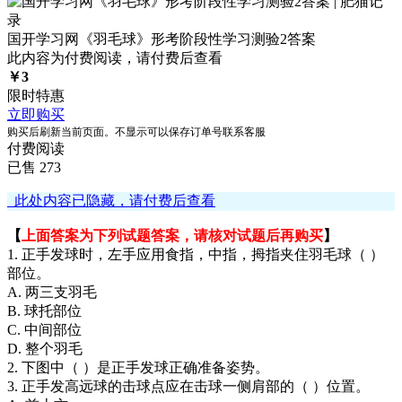
国开学习网《羽毛球》形考阶段性学习测验2答案
此内容为付费阅读，请付费后查看
￥
3
限时特惠
立即购买
购买后刷新当前页面。不显示可以保存订单号联系客服
付费阅读
已售 273
此处内容已隐藏，请付费后查看
【
上面答案为下列试题答案，请核对试题后再购买
】
1. 正手发球时，左手应用食指，中指，拇指夹住羽毛球（ ）
部位。
A. 两三支羽毛
B. 球托部位
C. 中间部位
D. 整个羽毛
2. 下图中（ ）是正手发球正确准备姿势。
3. 正手发高远球的击球点应在击球一侧肩部的（ ）位置。