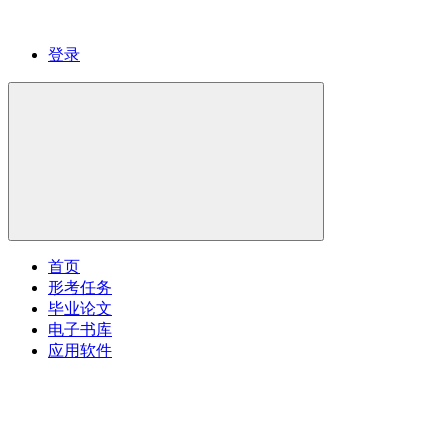
登录
首页
形考任务
毕业论文
电子书库
应用软件