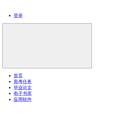
登录
首页
形考任务
毕业论文
电子书库
应用软件