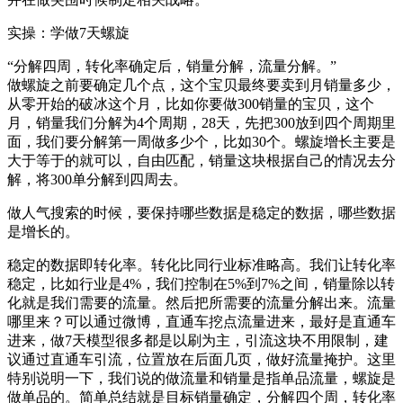
实操：学做7天螺旋
“分解四周，转化率确定后，销量分解，流量分解。”
做螺旋之前要确定几个点，这个宝贝最终要卖到月销量多少，
从零开始的破冰这个月，比如你要做300销量的宝贝，这个
月，销量我们分解为4个周期，28天，先把300放到四个周期里
面，我们要分解第一周做多少个，比如30个。螺旋增长主要是
大于等于的就可以，自由匹配，销量这块根据自己的情况去分
解，将300单分解到四周去。
做人气搜索的时候，要保持哪些数据是稳定的数据，哪些数据
是增长的。
稳定的数据即转化率。转化比同行业标准略高。我们让转化率
稳定，比如行业是4%，我们控制在5%到7%之间，销量除以转
化就是我们需要的流量。然后把所需要的流量分解出来。流量
哪里来？可以通过微博，直通车挖点流量进来，最好是直通车
进来，做7天模型很多都是以刷为主，引流这块不用限制，建
议通过直通车引流，位置放在后面几页，做好流量掩护。这里
特别说明一下，我们说的做流量和销量是指单品流量，螺旋是
做单品的。简单总结就是目标销量确定，分解四个周，转化率