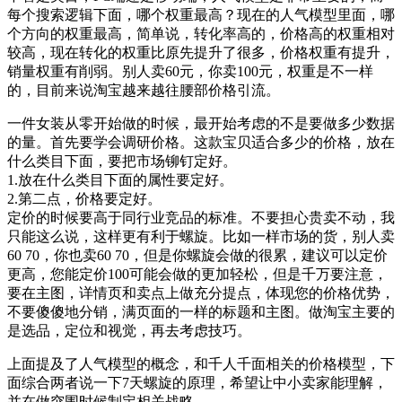
每个搜索逻辑下面，哪个权重最高？现在的人气模型里面，哪
个方向的权重最高，简单说，转化率高的，价格高的权重相对
较高，现在转化的权重比原先提升了很多，价格权重有提升，
销量权重有削弱。别人卖60元，你卖100元，权重是不一样
的，目前来说淘宝越来越往腰部价格引流。
一件女装从零开始做的时候，最开始考虑的不是要做多少数据
的量。首先要学会调研价格。这款宝贝适合多少的价格，放在
什么类目下面，要把市场铆钉定好。
1.放在什么类目下面的属性要定好。
2.第二点，价格要定好。
定价的时候要高于同行业竞品的标准。不要担心贵卖不动，我
只能这么说，这样更有利于螺旋。比如一样市场的货，别人卖
60 70，你也卖60 70，但是你螺旋会做的很累，建议可以定价
更高，您能定价100可能会做的更加轻松，但是千万要注意，
要在主图，详情页和卖点上做充分提点，体现您的价格优势，
不要傻傻地分销，满页面的一样的标题和主图。做淘宝主要的
是选品，定位和视觉，再去考虑技巧。
上面提及了人气模型的概念，和千人千面相关的价格模型，下
面综合两者说一下7天螺旋的原理，希望让中小卖家能理解，
并在做突围时候制定相关战略。