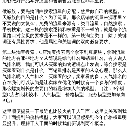
用心做好产品本身质量和售前售后服务也非常重要。
做螺旋，要先搞明白搜索流量的分配，然后做自己的模型。7
天螺旋的目的是什么？为了流量。那么店铺的流量来源哪里？
不要说的太复杂，免费的流量来源有：类目流量，自然搜索，
手机搜索。这三块的搜索逻辑和权重是不一样的，就是每个流
量路口对宝贝的要求是不一样的。第一块淘宝类目，除了关键
词还有属性要求，他是属性和关键词的双向必备要求。
第二块淘宝搜索，C店淘宝搜索完全拿不到豆腐块，拿到流量
的地方有哪些地方？从简说是综合排名和销量排名。有人说人
气排名呢，我们可以从买家的购物逻辑点出发说，综合搜索是
买家看到什么是什么，而销量排名是买家的从众心理。那么人
气排名呢？人气排名，买家看的少，卖家看的多，人气排名的
存在我们可以认为是让卖家在优化的时候有一个参考的维度，
那么螺旋增长的主要目的就是增加人气的模型。（注：3个模
型C店占比比较小，人气模型，价格模型，服务模型更加倾向
B店）
这里顺便提及一下最近也比较火的千人千面，这里会关系到我
们上面提到的价格模型，大家可以明显感受到今年价格权重明
显提升。理解千人千面的时候我们要说到两个概念。