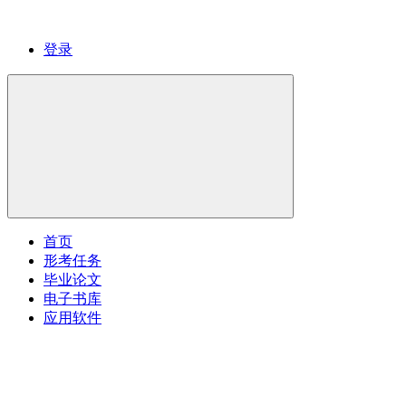
登录
首页
形考任务
毕业论文
电子书库
应用软件