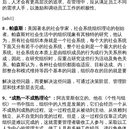
后，人才会有更高层次的追求。在管理中，应从满足员工不同
的需求人手，以激励和调动员工工作的积极性。
[ads1]
8
．帕森斯：
美国著名的社会学家，社会系统组织理论的创始
者。帕森斯对社会生活中的组织现象有其独特的研究，他认
为，所有社会组织本身就是一个社会系统，每个大的社会系统
下面又分有若干小的社会系统，整个社会则是一个最大的社会
系统。社会系统在本质上是由组织成员的行为或行为关系所构
成，因此，在研究组织时，应重点研究这些行为活动及角色关
系。帕森斯认为，各种社会组织都面临适应、目标达成、内：
部整合和模式维持等四个基本的问题，组织存在的目的就是要
解决这些问题，而要解决这些问题，可通过决策阶层、管理阶
层和技术阶层去完成。
9
、
“
成熟一不成熟理论
”
：
阿吉里斯创立的。他在《个性与组
织》一书中指出，组织中的人性是发展的，它们会经历一个从
不成熟到成熟的过程。这一过程也是从被动到主动、从依赖到
独立、从不自觉到自觉的过程。但是，这一过程仅仅靠正式的
组织是难以完成的，这就需要管理者吸收工人参与，采取以工
人为中心的管理方式，使工人具有多种工作经历，进行角色体