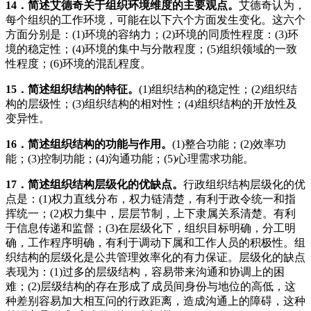
14
．简述艾德奇关于组织环境维度的主要观点。
艾德奇认为，
每个组织的工作环境，可能在以下六个方面发生变化。这六个
方面分别是：(1)环境的容纳力；(2)环境的同质性程度：(3)环
境的稳定性；(4)环境的集中与分散程度；(5)组织领域的一致
性程度；(6)环境的混乱程度。
15
．简述组织结构的特征。
(1)组织结构的稳定性；(2)组织结
构的层级性；(3)组织结构的相对性；(4)组织结构的开放性及
变异性。
16
．简述组织结构的功能与作用。
(1)整合功能；(2)效率功
能；(3)控制功能；(4)沟通功能；(5)心理需求功能。
17
．简述组织结构层级化的优缺点。
行政组织结构层级化的优
点是：(1)权力直线分布，权力链清楚，有利于政令统一和指
挥统一；(2)权力集中，层层节制，上下隶属关系清楚。有利
于信息传递和监督；(3)在层级化下，组织目标明确，分工明
确，工作程序明确，有利于调动下属和工作人员的积极性。组
织结构的层级化是公共管理效率化的有力保证。层级化的缺点
表现为：(1)过多的层级结构，容易带来沟通和协调上的困
难；(2)层级结构的存在形成了成员间身份与地位的高低，这
种差别容易加大相互问的行政距离，造成沟通上的障碍，这种