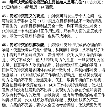
44
．组织决策的理论模型的主要创始人是哪几位
?
(1)古力克；
(2)巴纳德；(3)斯坦恩；(4)西蒙。
45
．简述冲突定义的要点。
(1)冲突可能发生于个人之间，也
可能发生于群体之间；(2)冲突是在目标和利益不一致的情况
下发生的．如果目标和利益完全一致，则不可能发生冲突；
(3)冲突是一种动态的相互作用过程，只有单方面的态度或行
为，即使十分激烈和极端，也构不成冲突。，
46
．简述冲突的积极功能。
(1)积极冲突对组织成员心理的影
响是：使坚强者从幻觉中清醒，从陶醉中震惊，从不能战胜对
方中看到目己的弱点所在，发愤图强；(2)对人际关系的影响
是，“不打不成交”，使人加强对对方的注意，一旦发现对方的
力量、智慧等令人敬畏的品质，就会增强相互之间的吸引力，
团体间的冲突促进各团体内成员一致对外，抑制内部冲突，增
强凝聚力；(3)对组织成员工作动机的影响是，使成员发现与
对方之间的不平衡，激起竞争、优胜、取得平衡的工作动机，
振奋创新精神’发挥创造力；(4)对工作协调的影响是，使人注
意到以前没有注意到的不协调，发现对方的存在价值和需要，
采取有利于各方的政策，加以协调，使有利于组织的各项工作
均得以开展；(5)对组织效率的影响是，反映出认识的不正
确、方案的不完善，要求人全面地考虑问题，使决策更为周