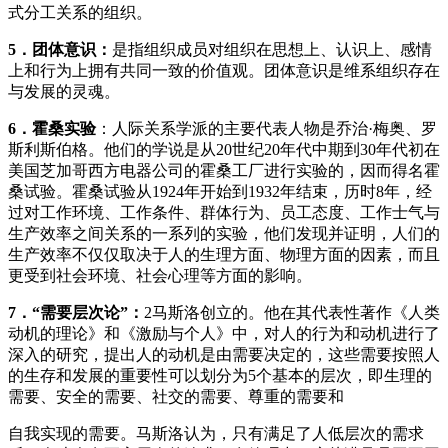
式分工关系的组织。
5
．团体意识：
是指组织成员对组织在思想上、认识上、感情
上和行为上拥有共同一致的价值观。团体意识是维系组织存在
与发展的灵魂。
6
．霍桑实验
：人际关系学派的主要代表人物是乔治·梅奥、罗
斯利斯伯格。他们的学说是从20世纪20年代中期到30年代初在
美国芝加哥西方电器公司的霍桑工厂进行实验的，因而得名霍
桑试验。霍桑试验从1924年开始到1932年结束，历时8年，经
过对工作环境、工作条件、群体行为、员工态度、工作士气与
生产效率之间关系的一系列的实验，他们发现并证明，人们的
生产效率不仅仅取决于人的生理方面、物理方面的因素，而且
更受到社会环境、社会心理等方面的影响。
7
．
“
需要层次论
”
：
2马斯洛创立的。他在其代表性著作《人类
动机的理论》和《激励与个人》中，对人的行为和动机进行了
深入的研究，提出人的动机是由需要决定的，这些需要按照人
的生存和发展的重要性可以划分为5个基本的层次，即生理的
需要、安全的需要、社交的需要、尊重的需要和
自我实现的需要。马斯洛认为，只有满足了人低层次的需求