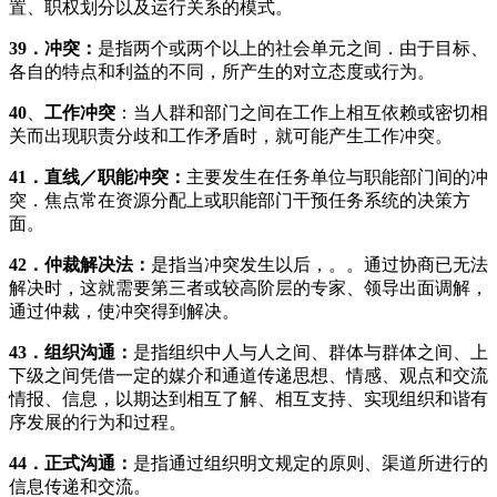
置、职权划分以及运行关系的模式。
39
．冲突：
是指两个或两个以上的社会单元之间．由于目标、
各自的特点和利益的不同，所产生的对立态度或行为。
40
、
工作冲突
：当人群和部门之间在工作上相互依赖或密切相
关而出现职责分歧和工作矛盾时，就可能产生工作冲突。
41
．直线／职能冲突：
主要发生在任务单位与职能部门间的冲
突．焦点常在资源分配上或职能部门干预任务系统的决策方
面。
42
．仲裁解决法：
是指当冲突发生以后，。。通过协商已无法
解决时，这就需要第三者或较高阶层的专家、领导出面调解，
通过仲裁，使冲突得到解决。
43
．组织沟通：
是指组织中人与人之间、群体与群体之间、上
下级之间凭借一定的媒介和通道传递思想、情感、观点和交流
情报、信息，以期达到相互了解、相互支持、实现组织和谐有
序发展的行为和过程。
44
．正式沟通：
是指通过组织明文规定的原则、渠道所进行的
信息传递和交流。