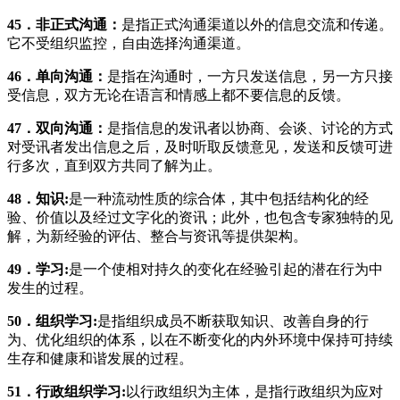
45
．非正式沟通：
是指正式沟通渠道以外的信息交流和传递。
它不受组织监控，自由选择沟通渠道。
46
．单向沟通：
是指在沟通时，一方只发送信息，另一方只接
受信息，双方无论在语言和情感上都不要信息的反馈。
47
．双向沟通：
是指信息的发讯者以协商、会谈、讨论的方式
对受讯者发出信息之后，及时听取反馈意见，发送和反馈可进
行多次，直到双方共同了解为止。
48
．知识
:
是一种流动性质的综合体，其中包括结构化的经
验、价值以及经过文字化的资讯；此外，也包含专家独特的见
解，为新经验的评估、整合与资讯等提供架构。
49
．学习
:
是一个使相对持久的变化在经验引起的潜在行为中
发生的过程。
50
．组织学习
:
是指组织成员不断获取知识、改善自身的行
为、优化组织的体系，以在不断变化的内外环境中保持可持续
生存和健康和谐发展的过程。
51
．行政组织学习
:
以行政组织为主体，是指行政组织为应对