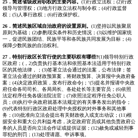
25
．简述省级政府职权的主要内容。
(1)行政立法权；(2)行政
领导与管理权；(3)地方行政立法权与制令权；(4)行政监督
权；(5)人事行政权；(6)行政保护权。
26
．简述民族区域自治政府的设置原则。
(1)坚持以民族聚居
原则为基础；(2)参酌现实条件和历史情况；(3)以维护国家统
一，促进民族团结、民族平等和各民族共同发展为目标；(4)
保障少数民族的自治权利。
27
．特别行政区长官行使的主要职权有哪些
?
(1)领导特别行政
区政府；(，2)负责执行基本法和依照基本法适用于特别行政
区的其他法律，；(3)签署立法会通过的法案，公布法律；签
署立法会通过的财政预算案，将财政预算、决算报中央政府备
案；(4)决定政府政策，发布行政命令j；‘(5)提名并报请中央政
府任命各司司长、各局局长、各处处长等主要官员；(6)依照
法定程序任免各级法院法官；(7)依照法定程序任免公职人
员；(8)执行中央政府就基本法规定的有关事务发出的指令；
(9)代表特别行政区政府处理中央授权的对外事务和其他事
务；(10)批准向立法会提出有关财政收入或支出动议；(11)根
据安全和重大公共利益考虑，决定政府官员或其他负责政府公
务的人员是否向立法会作证或提供证据；(12)赦免或减轻刑事
罪犯的刑罚；(13)处理请愿、申诉事项。