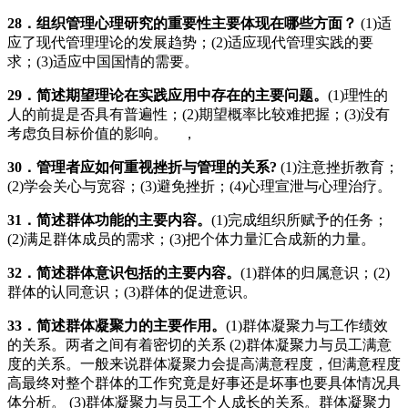
28
．组织管理心理研究的重要性主要体现在哪些方面？
(1)适
应了现代管理理论的发展趋势；(2)适应现代管理实践的要
求；(3)适应中国国情的需要。
29
．简述期望理论在实践应用中存在的主要问题。
(1)理性的
人的前提是否具有普遍性；(2)期望概率比较难把握；(3)没有
考虑负目标价值的影响。 ，
30
．管理者应如何重视挫折与管理的关系
?
(1)注意挫折教育；
(2)学会关心与宽容；(3)避免挫折；(4)心理宣泄与心理治疗。
31
．简述群体功能的主要内容。
(1)完成组织所赋予的任务；
(2)满足群体成员的需求；(3)把个体力量汇合成新的力量。
32
．简述群体意识包括的主要内容。
(1)群体的归属意识；(2)
群体的认同意识；(3)群体的促进意识。
33
．简述群体凝聚力的主要作用。
(1)群体凝聚力与工作绩效
的关系。两者之间有着密切的关系 (2)群体凝聚力与员工满意
度的关系。一般来说群体凝聚力会提高满意程度，但满意程度
高最终对整个群体的工作究竟是好事还是坏事也要具体情况具
体分析。 (3)群体凝聚力与员工个人成长的关系。群体凝聚力