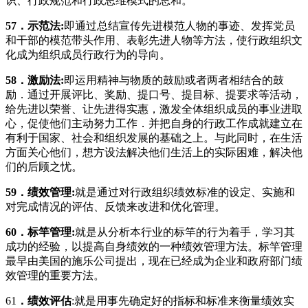
识、行政规范和行政思维模式的总和。
57
．示范法
:
即通过总结宣传先进模范人物的事迹、发挥党员
和干部的模范带头作用、表彰先进人物等方法，使行政组织文
化成为组织成员行政行为的导向。
58
．激励法
:
即运用精神与物质的鼓励或者两者相结合的鼓
励．通过开展评比、奖励、提口号、提目标、提要求等活动，
给先进以荣誉、让先进得实惠，激发全体组织成员的事业进取
心，促使他们主动努力工作．并把自身的行政工作成就建立在
有利于国家、社会和组织发展的基础之上。与此同时，在生活
方面关心他们，想方设法解决他们生活上的实际困难，解决他
们的后顾之忧。
59
．绩效管理
:
就是通过对行政组织绩效标准的设定、实施和
对完成情况的评估、反馈来改进和优化管理。
60
．标竿管理
:
就是从分析本行业的标竿的行为着手，学习其
成功的经验，以提高自身绩效的一种绩效管理方法。标竿管理
最早由美国的施乐公司提出，现在已经成为企业和政府部门绩
效管理的重要方法。
61
．绩效评估
:就是用事先确定好的指标和标准来衡量绩效实