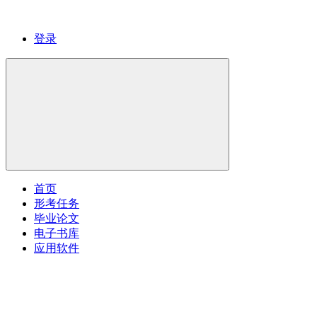
登录
首页
形考任务
毕业论文
电子书库
应用软件