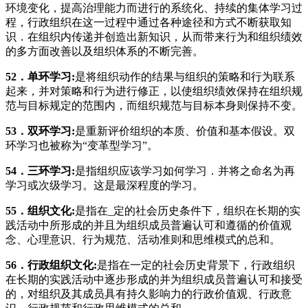
环境变化，提高治理能力而进行的系统化、持续的集体学习过
程，行政组织在这一过程中通过各种途径和方式不断获取知
识．在组织内传递并创造出新知识，从而带来行为和组织绩效
的多方面改善以及组织体系的不断完善。
52
．单环学习
:
是将组织动作的结果与组织的策略和行为联系
起来，并对策略和行为进行修正，以使组织绩效保持在组织规
范与目标规定的范围内，而组织规范与目标本身则保持不变。
53
．双环学习
:
是重新评价组织的本质、价值和基本假设。双
环学习也被称为“变革型学习”。
54
．三环学习
:
是指组织应该学习如何学习．并将之命名为再
学习或次级学习。这是最深程度的学习。
55
．组织文化
:
是指在_定的社会历史条件下，组织在长期的实
践活动中所形成的并且为组织成员普遍认可和遵循的价值观
念、心理意识、行为规范、活动准则和思维模式的总和。
56
．行政组织文化
:
是指在一定的社会历史背景下，行政组织
在长期的实践活动中逐步形成的并为组织成员普遍认可和接受
的，对组织及其成员具有持久影响力的行政价值观、行政意