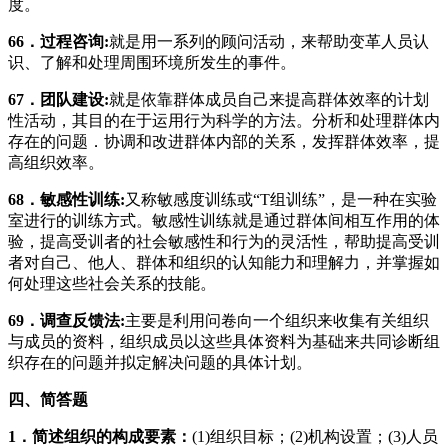
度。
66
．过程咨询
:
就是用一系列的顾问活动，来帮助变革人员认
识、了解和处理周围环境所发生的事件。
67
．团队建设
:
就是依靠群体成员自己来提高群体效率的计划
性活动，其目的在于运用行为科学的方法。分析和处理群体内
存在的问题．协调和改进群体内部的关系，发挥群体效率，提
高组织效率。
68
．敏感性训练
:
又称敏感度训练或“T组训练”，是一种在实验
室进行的训练方式。敏感性训练就是通过群体间相互作用的体
验，提高受训者的社会敏感性和行为的灵活性，帮助提高受训
者对自己、他人、群体和组织的认知能力和理解力，并掌握如
何处理这些社会关系的技能。
69
．调查反馈法
:
主要是利用问卷向一个组织来收集有关组织
与成员的资料，组织成员以这些具体资料为基础来共同诊断组
织存在的问题并拟定解决问题的具体计划。
四、简答题
1
．简述组织的构成要素：
(1)组织目标；(2)机构设置；(3)人员