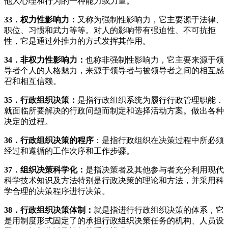
他人心理和行为的一种能力或力量。
33
．权力性影响力：
又称为强制性影响力，它主要源于法律、
职位、习惯和武力等等。对人的影响带有强迫性、不可抗拒
性，它是通过外推力的方式发挥其作用。
34
．非权力性影响力：
也称非强制性影响力，它主要来源于领
导者个人的人格魅力，来源于领导者与被领导者之间的相互感
召和相互信赖。
35
．行政组织决策：
是指行政组织系统为履行行政管理职能．
就面临所要解决的行政问题而制定和选择活动方案。做出各种
决定的过程。
36
．行政组织决策的程序
：是指行政组织在决策过程中所必须
经过和遵循的工作次序和工作步骤。
37
．组织决策科学化：
是指决策者及其他参与者充分利用现代
科学技术知识及方法特别是行政决策的理论和方法，并采用科
学合理的决策程序进行决策。
38
．行政组织决策体制：
就是指进行行政组织决策的体系，它
是用制度形式固定了的承担行政组织决策任务的机构、人员设