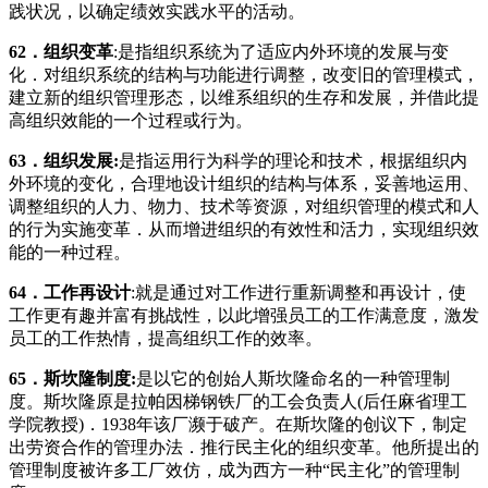
践状况，以确定绩效实践水平的活动。
62
．组织变革
:是指组织系统为了适应内外环境的发展与变
化．对组织系统的结构与功能进行调整，改变旧的管理模式，
建立新的组织管理形态，以维系组织的生存和发展，并借此提
高组织效能的一个过程或行为。
63
．组织发展
:
是指运用行为科学的理论和技术，根据组织内
外环境的变化，合理地设计组织的结构与体系，妥善地运用、
调整组织的人力、物力、技术等资源，对组织管理的模式和人
的行为实施变革．从而增进组织的有效性和活力，实现组织效
能的一种过程。
64
．工作再设计
:就是通过对工作进行重新调整和再设计，使
工作更有趣并富有挑战性，以此增强员工的工作满意度，激发
员工的工作热情，提高组织工作的效率。
65
．斯坎隆制度
:
是以它的创始人斯坎隆命名的一种管理制
度。斯坎隆原是拉帕因梯钢铁厂的工会负责人(后任麻省理工
学院教授)．1938年该厂濒于破产。在斯坎隆的创议下，制定
出劳资合作的管理办法．推行民主化的组织变革。他所提出的
管理制度被许多工厂效仿，成为西方一种“民主化”的管理制