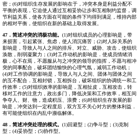
密；(6)对组织生存发展的影响在于，冲突本身是利益分配不
平衡的表现，它迫使人通过互相妥协让步和互相制约监督，调
节利益关系，使各方面在可能的条件下均得到满足，维持内部
的相对平衡，使组织在新的基础上取得发展。
47
．简述冲突的消极功能。
(1)对组织成员的心理影响是，带
来损害，引起紧张、焦虑，使人消沉痛苦；(2)对人际关系的
影响是，导致人与人之间的排斥、对立、威胁、攻击，使组织
涣散，削弱凝聚力；(3)对工作动机的影响是．使成员情绪消
极，心不在焉，不愿服从与之冲突的领导的指挥，不愿与相冲
突的同事配合，破坏团结愉快的心理气氛，减弱工作动机；
(4)对工作协调的影响是，导致人与人之间、团体与团体之间
的互不配合．互相封锁，互相拆台，破坏组织的协调统一和工
作效率；(5)对组织效率的影响是，互相扯皮，互相攻击，转
移对工作的注意力，政出多门，降低决策和工作效率，相互间
争夺人、财、物，造成积压、浪费；(6)对组织生存发展的影
响是，冲突达到一定程度后，双方互不关心对方的整体利益．
有可能使组织在内乱中濒临解体。
48
．简述冲突处理的模式。
(1)回避型；(2)争斗型；(3)克制
型；(4)妥协型；(5)协作型。