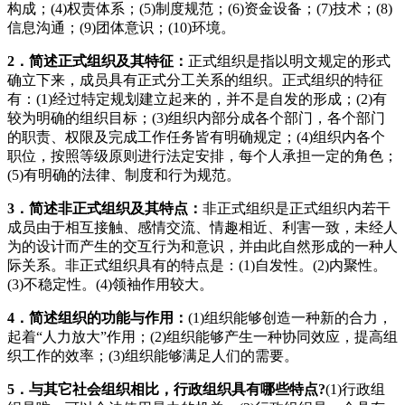
构成；(4)权责体系；(5)制度规范；(6)资金设备；(7)技术；(8)
信息沟通；(9)团体意识；(10)环境。
2
．简述正式组织及其特征：
正式组织是指以明文规定的形式
确立下来，成员具有正式分工关系的组织。正式组织的特征
有：(1)经过特定规划建立起来的，并不是自发的形成；(2)有
较为明确的组织目标；(3)组织内部分成各个部门，各个部门
的职责、权限及完成工作任务皆有明确规定；(4)组织内各个
职位，按照等级原则进行法定安排，每个人承担一定的角色；
(5)有明确的法律、制度和行为规范。
3
．简述非正式组织及其特点：
非正式组织是正式组织内若干
成员由于相互接触、感情交流、情趣相近、利害一致，未经人
为的设计而产生的交互行为和意识，并由此自然形成的一种人
际关系。非正式组织具有的特点是：(1)自发性。(2)内聚性。
(3)不稳定性。(4)领袖作用较大。
4
．简述组织的功能与作用：
(1)组织能够创造一种新的合力，
起着“人力放大”作用；(2)组织能够产生一种协同效应，提高组
织工作的效率；(3)组织能够满足人们的需要。
5
．与其它社会组织相比，行政组织具有哪些特点
?
(1)行政组