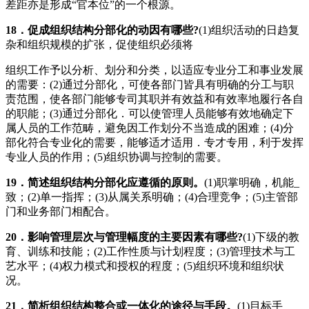
差距亦是形成“官本位”的一个根源。
18
．促成组织结构分部化的动因有哪些
?
(1)组织活动的日趋复
杂和组织规模的扩张，促使组织必须将
组织工作予以分析、划分和分类，以适应专业分工和事业发展
的需要：(2)通过分部化，可使各部门皆具有明确的分工与职
责范围，使各部门能够专司其职并有效益和有效率地履行各自
的职能；(3)通过分部化．可以使管理人员能够有效地确定下
属人员的工作范畴，避免因工作划分不当造成的困难；(4)分
部化符合专业化的需要，能够适才适用．专才专用，利于发挥
专业人员的作用；(5)组织协调与控制的需要。
19
．简述组织结构分部化应遵循的原则。
(1)职掌明确，机能_
致；(2)单一指挥；(3)从属关系明确；(4)合理竞争；(5)主管部
门和业务部门相配合。
20
．影响管理层次与管理幅度的主要因素有哪些
?
(1)下级的教
育、训练和技能；(2)工作性质与计划程度；(3)管理技术与工
艺水平；(4)权力模式和授权的程度；(5)组织环境和组织状
况。
21
．简析组织结构整合或一体化的途径与手段。
(1)目标手