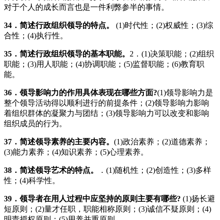
对于个人的成长而言也是一件利弊参半的事情。
34
．简述行政组织领导的特点。
(1)时代性；(2)权威性；(3)综
合性；(4)执行性。
35
．简述行政组织领导的基本职能。
2．(1)决策职能；(2)组织
职能；(3)用人职能；(4)协调职能；(5)监督职能；(6)教育职
能。
36
．领导影响力的作用具体表现在哪些方面
?
(1)领导影响力是
整个领导活动得以顺利进行的前提条件；(2)领导影响力影响
着组织群体的凝聚力与团结；(3)领导影响力可以改变和影响
组织成员的行为。
37
．简述领导素养的主要内容。
(1)政治素养；(2)道德素养；
(3)能力素养；(4)知识素养；(5)心理素养。
38
．简述领导艺术的特点。
．(1)随机性；(2)创造性；(3)多样
性；(4)科学性。
39
．领导者在用人过程中应坚持的原则主要有哪些
?
(1)扬长避
短原则；(2)量才任职，职能相称原则；(3)诚信不疑原则；(4)
明责授权原则；(5)用养并重原则。