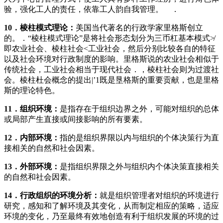
验，强化工人的责任，依靠工人韵自我管理。 ．
10
．棱柱模式理论：
美国当代著名的行政学家里格斯创立
的。．“棱柱模式理论”是将社会形态划分为三币杠基本模式≯
即农业社会、棱柱社会<工业社会，然后分别比较各自的特征
以及社会环境对行政制度的影响。里格斯说的农业社会相似于
传统社会，工业社会相当于现代社会．，棱柱社会则为过渡社
会。棱柱杜会概念的提出|’1既是垦格斯的重要贡献，也是里格
斯的理论特色。
11
．组织环境：
是指存在于组织边界之外，可能对组织的总体
或局部产生直接或间接影响的所有要素。
12
．内部环境：
指的是组织界限以内与组织的个体决策行为直
接相关的自然和社会因素。
13
．外部环境：
是指组织界限之外与组织内个体决策直接相关
的自然和社会因素。
14
．行政组织的环境分析：
就是组织管理者对组织的环境进行
研究，感知和了解环境及其变化，从而制定相应的策略，适应
环境的变化，乃至最终有效地创造有利于组织发展的环境的过