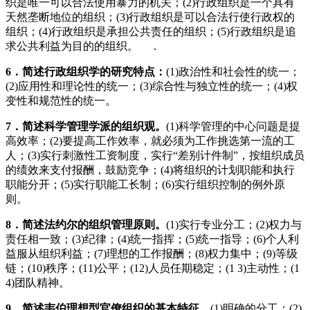
织是唯一可以合法使用暴力的机关；(2)行政组织是一个具有
天然垄断地位的组织；(3)行政组织是可以合法行使行政权的
组织；(4)行政组织是承担公共责任的组织；(5)行政组织是追
求公共利益为目的的组织。 ．
6
．简述行政组织学的研究特点：
(1)政治性和社会性的统一；
(2)应用性和理论性的统一；(3)综合性与独立性的统一；(4)权
变性和规范性的统一。
7
．简述科学管理学派的组织观。
(1)科学管理的中心问题是提
高效率；(2)要提高工作效率，就必须为工作挑选第一流的工
人；(3)实行刺激性工资制度，实行“差别计件制”，按组织成员
的绩效来支付报酬，鼓励竞争；(4)将组织的计划职能和执行
职能分开；(5)实行职能工长制；(6)实行组织控制的例外原
则。
8
．简述法约尔的组织管理原则。
(1)实行专业分工；(2)权力与
责任相一致；(3)纪律；(4)统一指挥；(5)统一指导；(6)个人利
益服从组织利益；(7)理想的工作报酬；(8)权力集中；(9)等级
链；(10)秩序；(11)公平；(12)人员任期稳定；(1 3)主动性；(1
4)团队精神。
9
．简述韦伯理想型官僚组织的基本特征。
(1)明确的分工；(2)