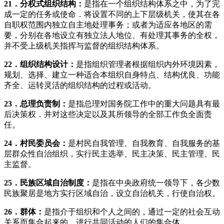
21
．分权式组织结构：
是指在一个组织结构体系之中，为了完
成一定的任务或使命．将设置不同的上下层级机关，使其在各
自职权范围内独立自主地处理事务；或者为适应各地区的需
要，分别在各地设立有独立法人地位、有处理其事务的全权，
并不受上级机关指挥与监督的组织结构体系。
22
．组织结构设计：
是指组织管理者根据组织内外环境因素，
规划、选择、建立一种适合本组织自身特点、结构优良、功能
齐全、运转灵活的组织结构的过程或活动。
23
．总理负责制：
是指总理对国务院工作中的重大问题具有最
后决策权．并对这些决定以及其所领导的全部工作负全面责
任。
24
．村民委员会：
是村民自我管理、自我教育、自我服务的基
层群众性自治组织，实行民主选举、民主决策、民主管理、民
主监督。
25
．民族区域自治制度：
是指在中央政府统一领导下，各少数
民族聚居是地方实行区域自治，设立自治机关，行使自治权。
26
．群体：
是指介于组织和个人之间的，通过一定的社会互动
关系而集合起来的，进行共同活动的人们的集合体。