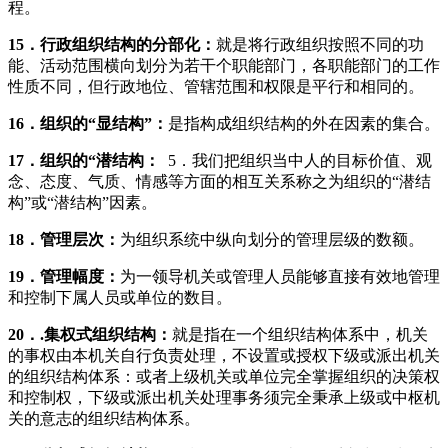
程。
15
．行政组织结构的分部化：
就是将行政组织按照不同的功
能、活动范围横向划分为若干个职能部门，各职能部门的工作
性质不同，但行政地位、管辖范围和权限是平行和相同的。
16
．组织的
“
显结构
”
：
是指构成组织结构的外在因素的集合。
17
．组织的
“
潜结构：
5．我们把组织当中人的目标价值、观
念、态度、气质、情感等方面的相互关系称之为组织的“潜结
构”或“潜结构”因素。
18
．管理层次：
为组织系统中纵向划分的管理层级的数额。
19
．管理幅度：
为一领导机关或管理人员能够直接有效地管理
和控制下属人员或单位的数目。
20
．
.
集权式组织结构：
就是指在一个组织结构体系中，机关
的事权由本机关自行负责处理，不设置或授权下级或派出机关
的组织结构体系：或者上级机关或单位完全掌握组织的决策权
和控制权，下级或派出机关处理事务须完全秉承上级或中枢机
关的意志的组织结构体系。