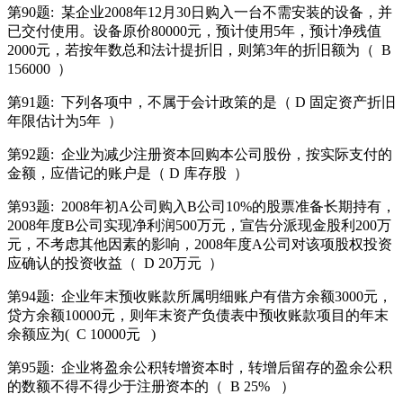
第90题:
某企业2008年12月30日购入一台不需安装的设备，并
已交付使用。设备原价80000元，预计使用5年，预计净残值
2000元，若按年数总和法计提折旧，则第3年的折旧额为（
B
156000
）
第91题:
下列各项中，不属于会计政策的是（ D 固定资产折旧
年限估计为5年
）
第92题:
企业为减少注册资本回购本公司股份，按实际支付的
金额，应借记的账户是（ D 库存股
）
第93题:
2008年初A公司购入B公司10%的股票准备长期持有，
2008年度B公司实现净利润500万元，宣告分派现金股利200万
元，不考虑其他因素的影响，2008年度A公司对该项股权投资
应确认的投资收益（
D 20万元
）
第94题:
企业年末预收账款所属明细账户有借方余额3000元，
贷方余额10000元，则年末资产负债表中预收账款项目的年末
余额应为(
C 10000元
)
第95题:
企业将盈余公积转增资本时，转增后留存的盈余公积
的数额不得不得少于注册资本的（
B 25%
）