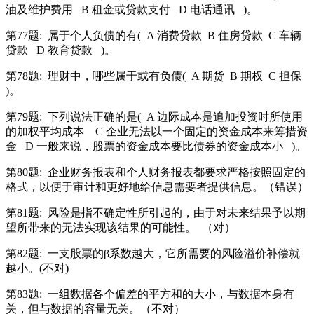
油及维护费用
B 租金或贷款支付
D 电话通讯
)。
第77题:
属于个人负债的有(
A 消费贷款
B 住房贷款
C 车辆
贷款
D 教育贷款
)。
第78题:
理财中，哪些属于或有负债(
A 期货
B 期权
C 担保
)。
第79题:
下列说法正确的是(
A 边际成本是追加投资时所使用
的加权平均成本
C 企业无法以一个固定的资金成本来筹措资
金
D 一般来说，股票的资金成本要比债券的资金成本小
)。
第80题:
企业财务报表和个人财务报表都要求严格按照固定的
格式，以便于审计和更好地给信息需要者提供信息。（错误）
第81题:
风险是指不确定性所引起的，由于对未来结果予以期
望所带来的无法实现该结果的可能性。
（对）
第82题:
一支股票的β系数越大，它所需要的风险溢价补偿就
越小。(不对)
第83题:
一组数据各个偏差的平方和的大小，与数据本身有
关，但与数据的容量无关。（不对）