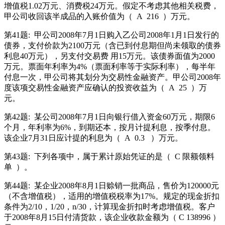
增值税1.02万元、消费税24万元。假定不考虑其他相关税费，
甲公司收回该半成品的入账价值为（
A
216
）万元。
第41题:
甲公司2008年7月1日购入乙公司2008年1月1日发行的
债券，支付价款为2100万元（含已到付息期但尚未领取的债券
利息40万元），另支付交易费 用15万元。该债券面值为2000
万元。票面年利率为4%（票面利率等于实际利率），每半年
付息一次，甲公司将其划分为交易性金融资产。甲公司2008年
度该项交易性金融资产应确认的投资收益为（
A
25
）万
元。
第42题:
某公司2008年7月1日向银行借入资金60万元，期限6
个月，年利率为6%，到期还本，按月计提利息，按季付息。
该企业7月31日应计提的利息为（
A
0.3
）万元。
第43题:
下列各项中，属于累计原始凭证的是（
C 限额领料
单
）。
第44题:
某企业2008年8月1日赊销一批商品，售价为120000元
（不含增值税），适用的增值税税率为17%。规定的现金折扣
条件为2/10，1/20，n/30，计算现金折扣时考虑增值税。客户
于2008年8月15日付清货款，该企业收款金额为（ C 138996 ）