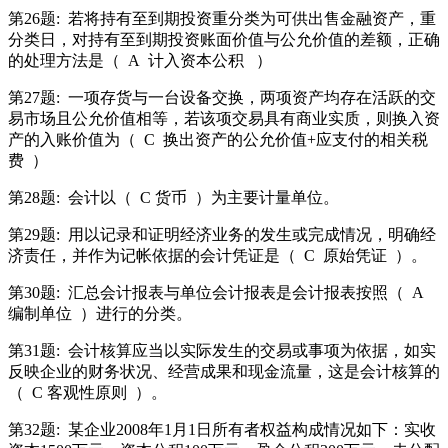
第26题:
若将持有至到期投资重分类为可供出售金融资产，重
分类日，对持有至到期投资账面价值与公允价值的差额，正确
的处理方法是（
A
计入资本公积
）
第27题:
一项存货与一台设备交换，两项资产均存在活跃的交
易市场且公允价值相等，若该项交易具有商业实质，则换入资
产的入账价值为（
C
换出资产的公允价值+应支付的相关税
费
）
第28题:
会计以（
C 货币
）为主要计量单位。
第29题:
用以记录和证明经济业务的发生或完成情况，明确经
济责任，并作为记帐依据的会计凭证是（
C
原始凭证
）。
第30题:
汇总会计报表与单位会计报表是会计报表按照（
A
编制单位
）进行的分类。
第31题:
会计核算应当以实际发生的交易或事项为依据，如实
反映企业的财务状况、经营成果和现金流量，这是会计核算的
（
C 客观性原则
）。
第32题:
某企业2008年1月1日所有者权益构成情况如下：实收