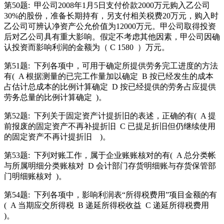
第50题:
甲公司2008年1月5日支付价款2000万元购入乙公司
30%的股份，准备长期持有，另支付相关税费20万元，购入时
乙公司可辨认净资产公允价值为12000万元。甲公司取得投资
后对乙公司具有重大影响。假定不考虑其他因素，甲公司因确
认投资而影响利润的金额为（ C 1580
）万元。
第51题:
下列各项中，可用于确定所提供劳务完工进度的方法
有(
A 根据测量的已完工作量加以确定
B 按已经发生的成本
占估计总成本的比例计算确定
D 按已经提供的劳务占应提供
劳务总量的比例计算确定
)。
第52题:
下列关于固定资产计提折旧的表述，正确的有(
A 提
前报废的固定资产不再补提折旧
C 已提足折旧但仍继续使用
的固定资产不再计提折旧
)。
第53题:
下列对账工作，属于企业账账核对的有(
A 总分类帐
与所属明细分类账核对
D 会计部门存货明细账与存货保管部
门明细账核对
)。
第54题:
下列各项中，影响利润表“所得税费用”项目金额的有
(
A 当期应交所得税
B 递延所得税收益
C 递延所得税费用
)。