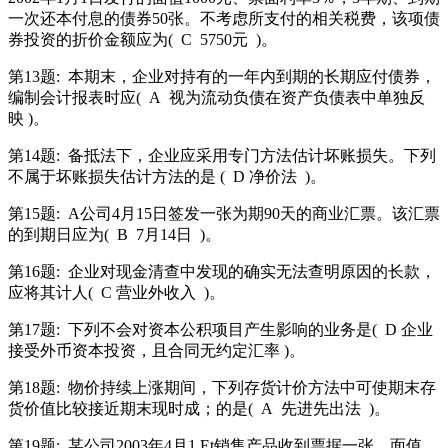
一次还本付息的债券50张。不考虑所支付的相关税费，该项债
券投资的折价金额应为(
C
5750元
)。
第13题:
本期末，企业对持有的一年内到期的长期应付债券，
编制会计报表时应(
A
视为流动负债在资产负债表中单独反
映 )。
第14题:
备抵法下，企业应采用专门方法估计坏账损失。下列
不属于坏账损失估计方法的是 (
D 净价法
)。
第15题:
A公司4月15日签发一张为期90天的商业汇票。该汇票
的到期日应为(
B
7月14日
)。
第16题:
企业对现金清查中发现的确实无法查明原因的长款，
应将其计人(
C 营业外收入
)。
第17题:
下列不会对资本公积项目产生影响的业务是(
D 企业
接受外币资本投资，且合同无约定汇率 )。
第18题:
物价持续上涨期间，下列存货计价方法中可使期末存
货价值比较接近期末现时成；的是(
A
先进先出法
)。
第19题:
某公司2003年4月1 Et销售产品收到票据一张，面值