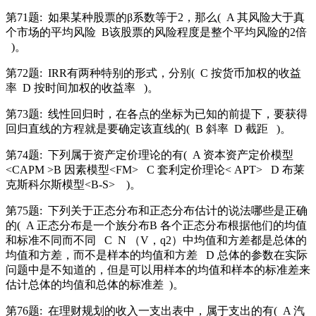
第71题:
如果某种股票的β系数等于2，那么(
A 其风险大于真
个市场的平均风险
B该股票的风险程度是整个平均风险的2倍
)。
第72题:
IRR有两种特别的形式，分别(
C 按货币加权的收益
率
D 按时间加权的收益率
)。
第73题:
线性回归时，在各点的坐标为已知的前提下，要获得
回归直线的方程就是要确定该直线的(
B 斜率
D 截距
)。
第74题:
下列属于资产定价理论的有(
A 资本资产定价模型
<CAPM >B 因素模型<FM>
C 套利定价理论< APT>
D 布莱
克斯科尔斯模型<B-S>
)。
第75题:
下列关于正态分布和正态分布估计的说法哪些是正确
的(
A 正态分布是一个族分布B 各个正态分布根据他们的均值
和标准不同而不同
C
N （V，q2）中均值和方差都是总体的
均值和方差，而不是样本的均值和方差
D 总体的参数在实际
问题中是不知道的，但是可以用样本的均值和样本的标准差来
估计总体的均值和总体的标准差
)。
第76题:
在理财规划的收入一支出表中，属于支出的有(
A 汽