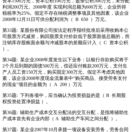
资本1500万元，资本公积100万元，盈余公积300万元，未分配
利润200万元。2008年度 实现利润总额为600万元，企业所得
税税率为25%。假定不存在纳税调整事项及其他因素，该企业
2008年12月31日可供分配利润为（
B
650
）万元。
第33题:
某股份有限公司按法定程序报经批准后采用收购本公
司股票方式减资，购回股票支付价款低于股票面值总额的，所
注销库存股账面余额与冲减股本的差额应计入（
C
资本公积
）。
第34题:
某企业2008年度发生以下业务：以银行存款购买将于
2个月后到期的国债500万元，偿还应付账款200万元，支付生
产人员工资150万元，购买固定300万元。假定不考虑其他因
素，该企业2008年度现金流量表中“购买商品、接受劳务支付
的现金”项目的金额为（
A
200 ）万元
第35题:
下列各项中，应当确认为投资损益的是（ B
长期股
权投资处置净损益 ）。
第36题:
辅助生产成本交互分配法的交互分配，是指将辅助生
产成本首先有企业内部（ A
辅助生产车间之间分配
）。
第37题:
某企业2007年10月承接一项设备安装劳务，劳务合同