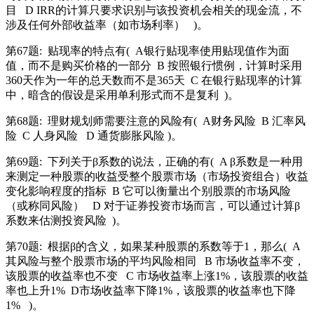
目
D IRR的计算只要求识别与该投资机会相关的现金流，不
涉及任何外部收益率（如市场利率）
)。
第67题:
贴现率的特点有(
A银行贴现率使用贴现值作为面
值，而不是购买价格的一部分
B 按照银行惯例，计算时采用
360天作为一年的总天数而不是365天
C 在银行贴现率的计算
中，暗含的假设是采用单利形式而不是复利
)。
第68题:
理财规划师需要注意的风险有(
A财务风险
B 汇率风
险
C 人身风险
D 通货膨胀风险 )。
第69题:
下列关于β系数的说法，正确的有(
A β系数是一种用
来测定一种股票的收益受整个股票市场（市场投资组合）收益
变化影响程度的指标
B 它可以衡量出个别股票的市场风险
（或称同风险）
D 对于证券投资市场而言，可以通过计算β
系数来估测投资风险
)。
第70题:
根据β的含义，如果某种股票的系数等于1，那么(
A
其风险与整个股票市场的平均风险相同
B 市场收益率不变，
该股票的收益率也不变
C 市场收益率上涨1%，该股票的收益
率也上升1%
D市场收益率下降1%，该股票的收益率也下降
1%
)。