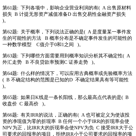
第61题:
下列各项中，影响企业营业利润的有(
A 出售原材料
损失
B 计提无形资产减值准备D 出售交易性金融资产损失
)。
第62题:
关于概率，下列说法正确的是(
A 是度量某一事件发
生的可能性的方法
B 概率分布是不确定事件发生的可能性的
一种数学模型
C值介于0和1之间
)。
第63题:
下列哪些方面需要用到概率知识分析其不确定性(
A
外汇走势
B 不良贷款率预测C 证券走势
)。
第64题:
什么样的情况下，可以应用古典概率或先验概率方法
(
B 不确定结构的范围是已知的D
不确定结果具有等可能性
)。
第65题:
如果日K线是一条长阳线，那么最高点代表的是(
B
收盘价
C 最高价
)。
第66题:
有关IRR的说法，正确的有(
A 也可被定义为使该投
资的净现值为零的折现率
B 任何一个小于IRR的折现率会使
NPV为正，比IRR大的折现率会使NPV为负
C 接受IRR大于公
司要求的回报率的项目，拒绝IRR小于公司要求的回报率的项