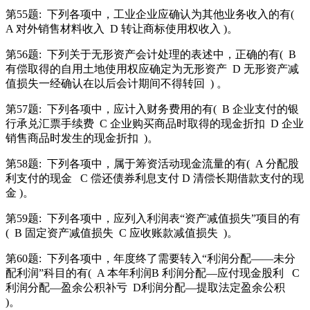
第55题:
下列各项中，工业企业应确认为其他业务收入的有(
A 对外销售材料收入
D 转让商标使用权收入 )。
第56题:
下列关于无形资产会计处理的表述中，正确的有(
B
有偿取得的自用土地使用权应确定为无形资产
D 无形资产减
值损失一经确认在以后会计期间不得转回
) 。
第57题:
下列各项中，应计入财务费用的有(
B 企业支付的银
行承兑汇票手续费
C 企业购买商品时取得的现金折扣
D 企业
销售商品时发生的现金折扣
)。
第58题:
下列各项中，属于筹资活动现金流量的有(
A 分配股
利支付的现金
C 偿还债券利息支付 D 清偿长期借款支付的现
金 )。
第59题:
下列各项中，应列入利润表“资产减值损失”项目的有
(
B 固定资产减值损失
C 应收账款减值损失
)。
第60题:
下列各项中，年度终了需要转入“利润分配——未分
配利润”科目的有(
A 本年利润B 利润分配—应付现金股利
C
利润分配—盈余公积补亏
D利润分配—提取法定盈余公积
)。