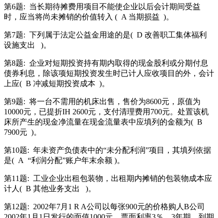
第6题:
当长期待摊费用项目不能使企业以后会计期间受益
时，应当将尚未摊销的价值转入 (
A 当期损益
)。
第7题:
下列属于法定公益金用途的是(
D 改善职工集体福利
设施支出
)。
第8题:
企业对短期投资持有期内取得的现金股利或分期付息
债券利息，除该项短期投资发生时已计人应收项目的外，会计
上应(
B 冲减短期投资成本
)。
第9题:
将一台不需用的机床出售，售价为8600元，原值为
10000元，已提折IH 2600元，支付清理费用700元。处置该机
床所产生的现金净流量在现金流量表中应填列的金额为(
B
7900元
)。
第10题:
年未资产负债表中的“未分配利润”项目，其填列依据
是(
A
“利润分配”账户年末余额 )。
第11题:
工业企业出租包装物，出租期内摊销的包装物成本应
计人(
B 其他业务支出
)。
第12题:
2002年7月1 R A公司以每张900元的价格购人B公司
2002年1月1日发行的面值1000元、票面利率3％，3年期、到期