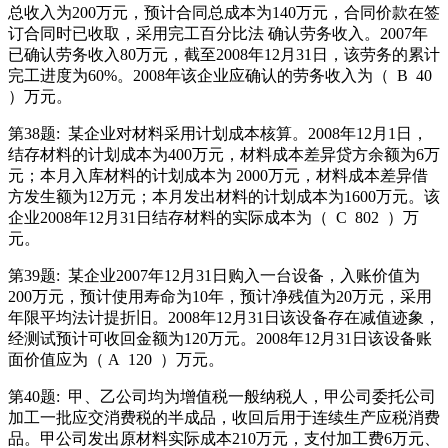
总收入为200万元，预计合同总成本为140万元，合同价款在签
订合同时已收取，采用完工百分比法 确认劳务收入。2007年
已确认劳务收入80万元，截至2008年12月31日，该劳务的累计
完工进度为60%。2008年该企业应确认的劳务收入为（
B
40
）万元。
第38题:
某企业对材料采用计划成本核算。2008年12月1日，
结存材料的计划成本为400万元，材料成本差异贷方余额为6万
元；本月入库材料的计划成本为 2000万元，材料成本差异借
方发生额为12万元；本月发出材料的计划成本为1600万元。该
企业2008年12月31日结存材料的实际成本为（
C
802
）万
元。
第39题:
某企业2007年12月31日购入一台设备，入账价值为
200万元，预计使用寿命为10年，预计净残值为20万元，采用
年限平均法计提折旧。2008年12月31日该设备存在减值迹象，
经测试预计可收回金额为120万元。2008年12月31日该设备账
面价值应为（ A
120
）万元。
第40题:
甲、乙公司均为增值税一般纳税人，甲公司委托公司
加工一批应交消费税的半成品，收回后用于连续生产应税消费
品。甲公司发出原材料实际成本210万元，支付加工费6万元、