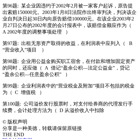
第96题:
某企业因违约于2002年2月被一家客户起诉，原告提
出索赔150000元。2003年1月8日法院作出终审判决，判决该企
业自判决日起30日内向原告赔偿100000元。在该企业2003年2
月27日公布的2002年度的会计报表中，该赔偿金额应作为（
A 2002年度的调整事项处理
）
第97题:
出租无形资产取得的收益，在利润表中应列入（
B
“营业收入”项目
）
第98题:
企业用公益金购买职工宿舍，在付款和增加固定资产
的同时，还应做（
A
借记“盈余公积—法定公益金”，贷记
“盈余公积—任意盈余公积”
）
第99题:
企业利润表中的“营业税金及附加”项目不包括的税金
为（
C
增值税
）
第100题:
公司溢价发行股票时，对支付给券商的代理发行手
续费，会计处理方法为（
D 从溢价收入中扣除
©
版权声明
分享是一种美德，转载请保留原链接
THE END