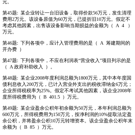
元。
第45题:
某企业转让一台旧设备，取得价款56万元，发生清理
费用2万元。该设备原值为60万元，已提折旧10万元。假定不
考虑其他因素，出售该设备影响当期损益的金额为（
A
4
）
万元。
第46题:
下列各项中，应计入管理费用的是（
A
筹建期间的
开办费
）
第47题:
下列各项中，不应在利润表“营业收入”项目列示的是
（
A 政府补助收入
）。
第48题:
某企业2008年度利润总额为1800万元，其中本年度国
债利息收入200万元，已计入营业外支出的税收滞纳金6万元；
企业所得税税率为25%。假定不考试其他因素，该企业2008年
度所得税费用为（
B
401.5
）万元。
第49题:
某企业盈余公积年初余额为50万元，本年利润总额为
600万元，所得税费用为150万元，按净利润的10%提取法定盈
余公积，并将盈余公积10万元转增资本。该企业盈余公积年末
余额为（
B
85
）万元。