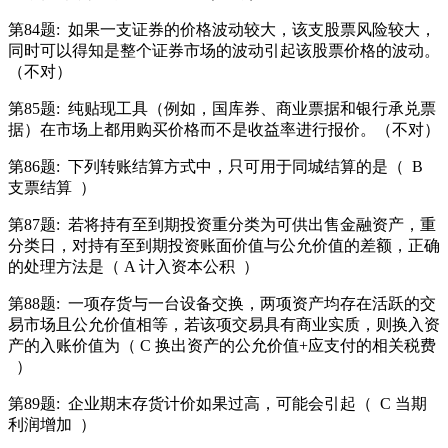
第84题:
如果一支证券的价格波动较大，该支股票风险较大，
同时可以得知是整个证券市场的波动引起该股票价格的波动。
（不对）
第85题:
纯贴现工具（例如，国库券、商业票据和银行承兑票
据）在市场上都用购买价格而不是收益率进行报价。（不对）
第86题:
下列转账结算方式中，只可用于同城结算的是（
B
支票结算
）
第87题:
若将持有至到期投资重分类为可供出售金融资产，重
分类日，对持有至到期投资账面价值与公允价值的差额，正确
的处理方法是（ A 计入资本公积
）
第88题:
一项存货与一台设备交换，两项资产均存在活跃的交
易市场且公允价值相等，若该项交易具有商业实质，则换入资
产的入账价值为（ C 换出资产的公允价值+应支付的相关税费
）
第89题:
企业期末存货计价如果过高，可能会引起（
C 当期
利润增加
）