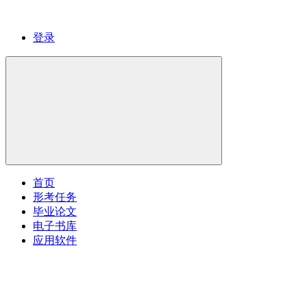
登录
首页
形考任务
毕业论文
电子书库
应用软件