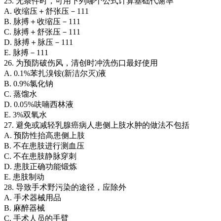
25. 无条件时，可用下列哪个公式计算基础代谢率
A. 收缩压＋舒张压－111
B. 脉搏＋收缩压－111
C. 脉搏＋舒张压－111
D. 脉搏＋脉压－111
E. 脉搏－111
26. 为预防破伤风，清创时冲洗伤口最好使用
A. 0.1%苯扎溴铵(新洁尔灭)液
B. 0.9%氯化钠
C. 蒸馏水
D. 0.05%呋喃西林液
E. 3%双氧水
27. 避免或减轻乳腺癌病人患侧上肢水肿的做法不包括
A. 预防性抬高患侧上肢
B. 不在患肢进行测血压
C. 不在患肢静脉穿刺
D. 患肢正确功能锻炼
E. 患肢制动
28. 导致手术野污染的途径，应除外
A. 手术器械用品
B. 麻醉器械
C. 手术人员的手臂