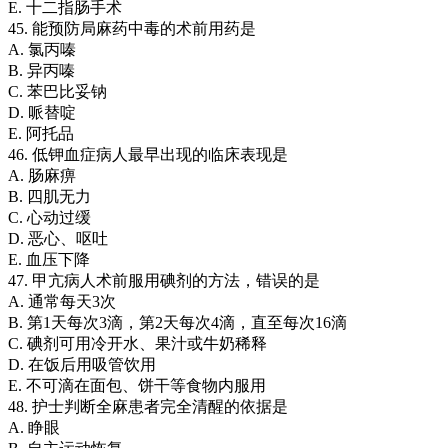
E. 十二指肠手术
45. 能预防局麻药中毒的术前用药是
A. 氯丙嗪
B. 异丙嗪
C. 苯巴比妥钠
D. 哌替啶
E. 阿托品
46. 低钾血症病人最早出现的临床表现是
A. 肠麻痹
B. 四肌无力
C. 心动过缓
D. 恶心、呕吐
E. 血压下降
47. 甲亢病人术前服用碘剂的方法，错误的是
A. 通常每天3次
B. 第1天每次3滴，第2天每次4滴，直至每次16滴
C. 碘剂可用冷开水、果汁或牛奶稀释
D. 在饭后用吸管饮用
E. 不可滴在面包、饼干等食物内服用
48. 护士判断全麻患者完全清醒的依据是
A. 睁眼