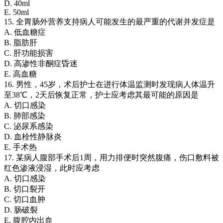
D. 40ml
E. 50ml
15. 全胃肠外营养支持病人可能发生的最严重的代谢并发症是
A. 低血糖症
B. 脂肪肝
C. 肝功能损害
D. 高渗性非酮症昏迷
E. 高血糖
16. 男性，45岁，术后护士在进行体温监测时发现病人体温升
至38℃，2天后恢复正常，护士应考虑其最可能的原因是
A. 切口感染
B. 肺部感染
C. 泌尿系感染
D. 血栓性静脉炎
E. 手术热
17. 某病人腹部手术后1周，用力排便时突然腹痛，伤口敷料被
红色渗液浸湿，此时应考虑
A. 切口感染
B. 切口裂开
C. 切口血肿
D. 肠破裂
E. 腹腔内出血