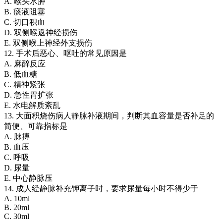
A. 喉头水肿
B. 痰液阻塞
C. 切口积血
D. 双侧喉返神经损伤
E. 双侧喉上神经外支损伤
12. 手术后恶心、呕吐的常见原因是
A. 麻醉反应
B. 低血糖
C. 精神紧张
D. 急性胃扩张
E. 水电解质紊乱
13. 大面积烧伤病人静脉补液期间，判断其血容量是否补足的
简便、可靠指标是
A. 脉搏
B. 血压
C. 呼吸
D. 尿量
E. 中心静脉压
14. 成人经静脉补充钾离子时，要求尿量每小时不得少于
A. 10ml
B. 20ml
C. 30ml