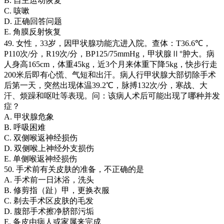
B. 自主运动恢复
C. 咳嗽
D. 正确回答问题
E. 角膜反射恢复
49. 女性，33岁，因甲状腺功能亢进入院。查体：T36.6℃，
P110次/分，R19次/分，BP125/75mmHg，甲状腺Ⅱ°肿大。病
人身高165cm，体重45kg，近3个月来体重下降5kg，快步行走
200米后即有心慌、气短和出汗。病人行甲状腺大部切除手术
后第一天，突然出现体温39.2℃，脉搏132次/分，寒战、大
汗、烦躁和呕吐等表现。问：该病人术后可能出现了哪种并发
症？
A. 甲状腺危象
B. 呼吸困难
C. 双侧喉返神经损伤
D. 双侧喉上神经外支损伤
E. 单侧喉返神经损伤
50. 手术前有关皮肤的准备，不正确的是
A. 手术前一日沐浴，洗头
B. 修剪指（趾）甲，更换衣服
C. 剃去手术区皮肤的毛发
D. 腹部手术擦净脐部污垢
E. 备皮由病人或家属来完成