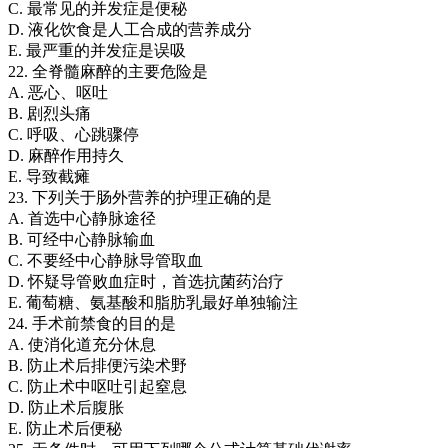
C. 最常见的并发症是便秘
D. 液化饮食是人工合成的营养成分
E. 最严重的并发症是误吸
22. 全脊髓麻醉的主要危险是
A. 恶心、呕吐
B. 剧烈头痛
C. 呼吸、心跳骤停
D. 麻醉作用持久
E. 导致截瘫
23. 下列关于肠外营养的护理正确的是
A. 首选中心静脉途径
B. 可经中心静脉输血
C. 不要经中心静脉导管取血
D. 怀疑导管败血症时，首选抗菌药治疗
E. 葡萄糖、氨基酸和脂肪乳最好单独输注
24. 手术前禁食的目的是
A. 使消化道充分休息
B. 防止术后排便污染术野
C. 防止术中呕吐引起窒息
D. 防止术后腹胀
E. 防止术后便秘