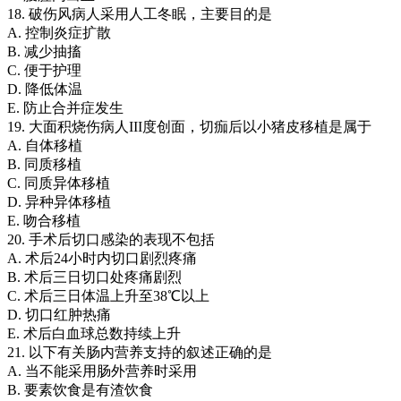
18. 破伤风病人采用人工冬眠，主要目的是
A. 控制炎症扩散
B. 减少抽搐
C. 便于护理
D. 降低体温
E. 防止合并症发生
19. 大面积烧伤病人III度创面，切痂后以小猪皮移植是属于
A. 自体移植
B. 同质移植
C. 同质异体移植
D. 异种异体移植
E. 吻合移植
20. 手术后切口感染的表现不包括
A. 术后24小时内切口剧烈疼痛
B. 术后三日切口处疼痛剧烈
C. 术后三日体温上升至38℃以上
D. 切口红肿热痛
E. 术后白血球总数持续上升
21. 以下有关肠内营养支持的叙述正确的是
A. 当不能采用肠外营养时采用
B. 要素饮食是有渣饮食