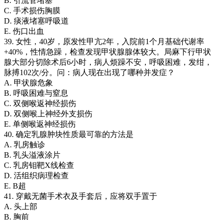
B. 引流管堵塞
C. 手术损伤胸膜
D. 痰液堵塞呼吸道
E. 伤口出血
39. 女性，40岁，原发性甲亢2年，入院前1个月基础代谢率
+40%，性情急躁，检查发现甲状腺腺体较大。局麻下行甲状
腺大部分切除术后6小时，病人烦躁不安，呼吸困难，发绀，
脉搏102次/分。问：病人现在出现了哪种并发症？
A. 甲状腺危象
B. 呼吸困难与窒息
C. 双侧喉返神经损伤
D. 双侧喉上神经外支损伤
E. 单侧喉返神经损伤
40. 确定乳腺肿块性质最可靠的方法是
A. 乳房触诊
B. 乳头溢液涂片
C. 乳房钼靶X线检查
D. 活组织病理检查
E. B超
41. 穿戴无菌手术衣及手套后，应将双手置于
A. 头上部
B. 胸前