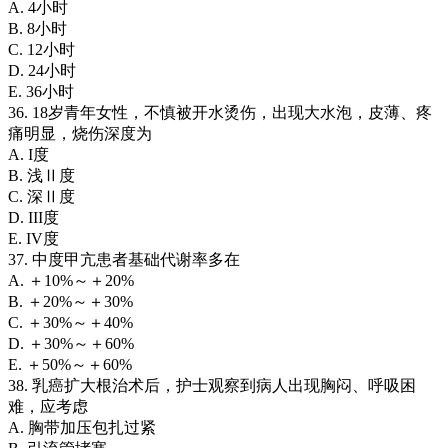
A. 4小时
B. 8小时
C. 12小时
D. 24小时
E. 36小时
36. 18岁青年女性，不慎被开水烫伤，出现大水泡，皮薄、疼
痛明显，烧伤深度为
A. I度
B. 浅Ⅱ度
C. 深Ⅱ度
D. III度
E. IV度
37. 中度甲亢患者基础代谢率多在
A. ＋10%～＋20%
B. ＋20%～＋30%
C. ＋30%～＋40%
D. ＋30%～＋60%
E. ＋50%～＋60%
38. 乳癌扩大根治术后，护士观察到病人出现胸闷、呼吸困
难，应考虑
A. 胸带加压包扎过紧