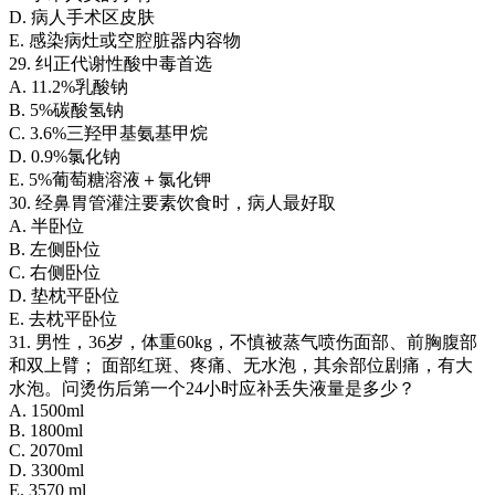
D. 病人手术区皮肤
E. 感染病灶或空腔脏器内容物
29. 纠正代谢性酸中毒首选
A. 11.2%乳酸钠
B. 5%碳酸氢钠
C. 3.6%三羟甲基氨基甲烷
D. 0.9%氯化钠
E. 5%葡萄糖溶液＋氯化钾
30. 经鼻胃管灌注要素饮食时，病人最好取
A. 半卧位
B. 左侧卧位
C. 右侧卧位
D. 垫枕平卧位
E. 去枕平卧位
31. 男性，36岁，体重60kg，不慎被蒸气喷伤面部、前胸腹部
和双上臂； 面部红斑、疼痛、无水泡，其余部位剧痛，有大
水泡。问烫伤后第一个24小时应补丢失液量是多少？
A. 1500ml
B. 1800ml
C. 2070ml
D. 3300ml
E. 3570 ml