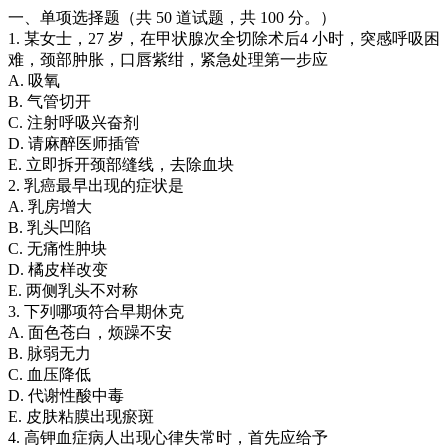
一、单项选择题（共 50 道试题，共 100 分。）
1. 某女士，27 岁，在甲状腺次全切除术后4 小时，突感呼吸困
难，颈部肿胀，口唇紫绀，紧急处理第一步应
A. 吸氧
B. 气管切开
C. 注射呼吸兴奋剂
D. 请麻醉医师插管
E. 立即拆开颈部缝线，去除血块
2. 乳癌最早出现的症状是
A. 乳房增大
B. 乳头凹陷
C. 无痛性肿块
D. 橘皮样改变
E. 两侧乳头不对称
3. 下列哪项符合早期休克
A. 面色苍白，烦躁不安
B. 脉弱无力
C. 血压降低
D. 代谢性酸中毒
E. 皮肤粘膜出现瘀斑
4. 高钾血症病人出现心律失常时，首先应给予