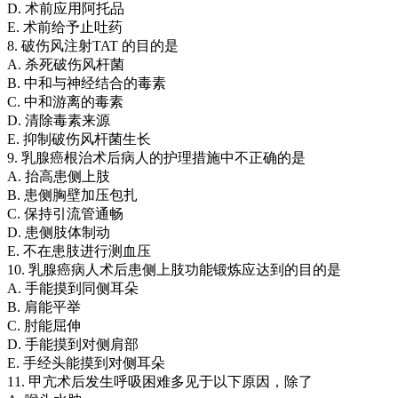
D. 术前应用阿托品
E. 术前给予止吐药
8. 破伤风注射TAT 的目的是
A. 杀死破伤风杆菌
B. 中和与神经结合的毒素
C. 中和游离的毒素
D. 清除毒素来源
E. 抑制破伤风杆菌生长
9. 乳腺癌根治术后病人的护理措施中不正确的是
A. 抬高患侧上肢
B. 患侧胸壁加压包扎
C. 保持引流管通畅
D. 患侧肢体制动
E. 不在患肢进行测血压
10. 乳腺癌病人术后患侧上肢功能锻炼应达到的目的是
A. 手能摸到同侧耳朵
B. 肩能平举
C. 肘能屈伸
D. 手能摸到对侧肩部
E. 手经头能摸到对侧耳朵
11. 甲亢术后发生呼吸困难多见于以下原因，除了