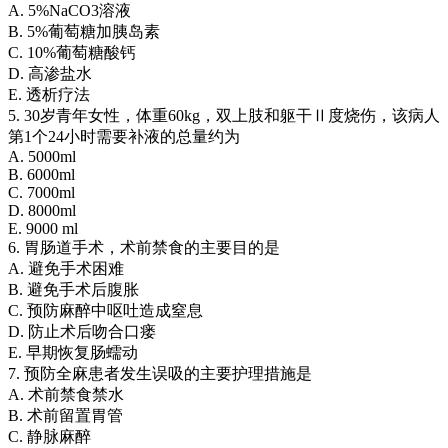
A. 5%NaCO3溶液
B. 5%葡萄糖加胰岛素
C. 10%葡萄糖酸钙
D. 高渗盐水
E. 透析疗法
5. 30岁青年女性，体重60kg，双上肢和躯干Ⅱ度烧伤，该病人
第1个24小时需要补液的总量约为
A. 5000ml
B. 6000ml
C. 7000ml
D. 8000ml
E. 9000 ml
6. 胃肠道手术，术前禁食的主要目的是
A. 避免手术困难
B. 避免手术后腹胀
C. 预防麻醉中呕吐造成窒息
D. 防止术后吻合口瘘
E. 早期恢复肠蠕动
7. 预防全麻患者发生误吸的主要护理措施是
A. 术前禁食禁水
B. 术前留置胃管
C. 静脉麻醉