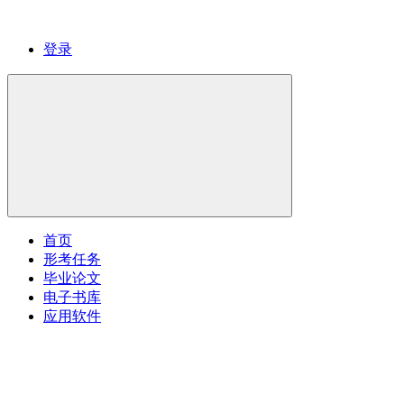
登录
首页
形考任务
毕业论文
电子书库
应用软件