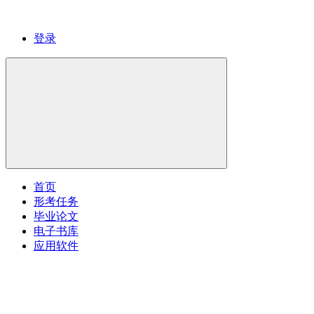
登录
首页
形考任务
毕业论文
电子书库
应用软件