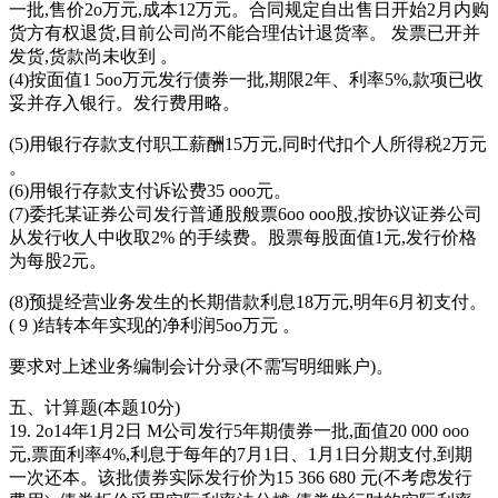
一批,售价2o万元,成本12万元。合同规定自出售日开始2月内购
货方有权退货,目前公司尚不能合理估计退货率。 发票已开并
发货,货款尚未收到 。
(4)按面值1 5oo万元发行债券一批,期限2年、利率5%,款项已收
妥并存入银行。发行费用略。
(5)用银行存款支付职工薪酬15万元,同时代扣个人所得税2万元
。
(6)用银行存款支付诉讼费35 ooo元。
(7)委托某证券公司发行普通股般票6oo ooo股,按协议证券公司
从发行收人中收取2% 的手续费。股票每股面值1元,发行价格
为每股2元。
(8)预提经营业务发生的长期借款利息18万元,明年6月初支付。
( 9 )结转本年实现的净利润5oo万元 。
要求对上述业务编制会计分录(不需写明细账户)。
五、计算题(本题10分)
19. 2o14年1月2日 M公司发行5年期债券一批,面值20 000 ooo
元,票面利率4%,利息于每年的7月1日、1月1日分期支付,到期
一次还本。该批债券实际发行价为15 366 680 元(不考虑发行