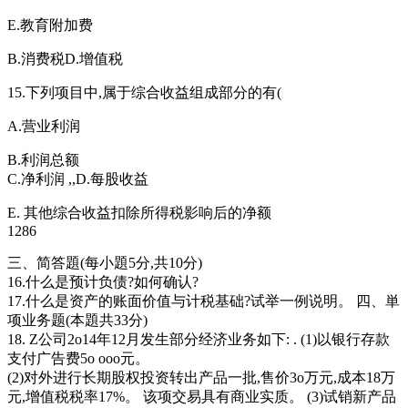
E.教育附加费
B.消费税D.增值税
15.下列项目中,属于综合收益组成部分的有(
A.营业利润
B.利润总额
C.净利润 ,,D.每股收益
E. 其他综合收益扣除所得税影响后的净额
1286
三、简答題(每小題5分,共10分)
16.什么是预计负债?如何确认?
17.什么是资产的账面价值与计税基础?试举一例说明。 四、単
项业务题(本題共33分)
18. Z公司2o14年12月发生部分经济业务如下: . (1)以银行存款
支付广告费5o ooo元。
(2)对外进行长期股权投资转出产品一批,售价3o万元,成本18万
元,增值税税率17%。 该项交易具有商业实质。 (3)试销新产品