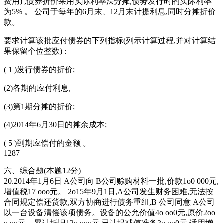
费用) ,债券折价采用实际利率法分摊,债劵发行时的实际利率
为5% 。 公司于每年的6月末、12月末计提利息,同时分摊折价
款。
要求计算该批应付债券的下列指标(列示计算过程,并对计算结
果保留个位整数) :
( 1 )发行债券的折价;
(2)各期的应付利息,
(3)第1期分摊的折价;
(4)2014年6月30日的摊余成本;
( 5 )到期应偿付的金额 。
1287
六、综合题(本题12分)
20.2014年1月6日 A公司向 B公司赊购材料一批,价款1o0 000元,
增值税17 ooo元。 2o15年9月1日,A公司发生财务困难,无法按
合同规定偿还货款,双方协商进行债务重组,B 公司同意 A公司
以一台设备清偿该项债务。设备的公允价值4o oo0元,原价2oo
o.oo元、累计折旧12o ooo元,已计提减值准备3o oo0元,适用增