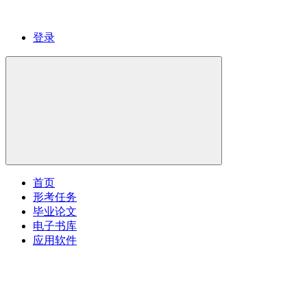
登录
首页
形考任务
毕业论文
电子书库
应用软件