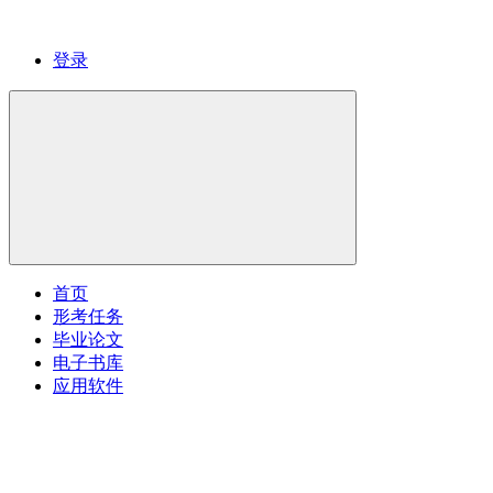
登录
首页
形考任务
毕业论文
电子书库
应用软件