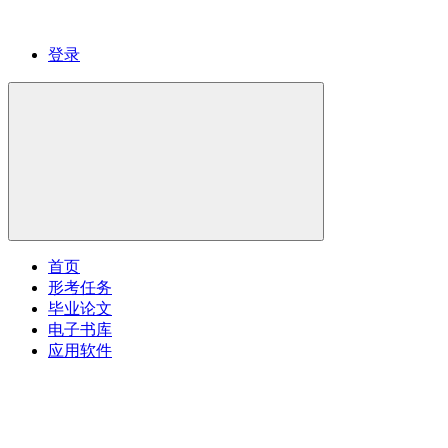
登录
首页
形考任务
毕业论文
电子书库
应用软件