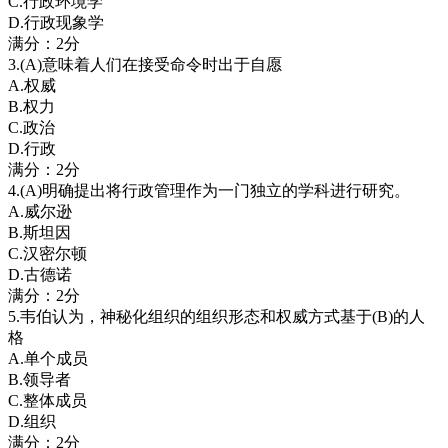
C.行政环境学
D.行政现象学
满分：2分
3.(A)意味着人们在接受命令时出于自愿
A.权威
B.权力
C.政治
D.行政
满分：2分
4.(A)明确提出将行政管理作为一门独立的学科进行研究。
A.威尔逊
B.斯坦因
C.汉密尔顿
D.古德诺
满分：2分
5.韦伯认为，神秘化组织的组织形态和权威方式基于(B)的人
格
A.单个成员
B.领导者
C.整体成员
D.组织
满分：2分