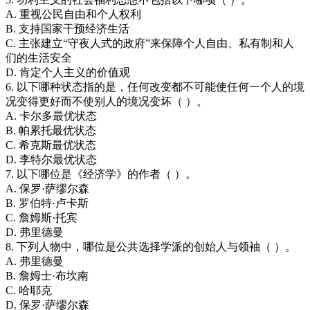
A. 重视公民自由和个人权利
B. 支持国家干预经济生活
C. 主张建立“守夜人式的政府”来保障个人自由、私有制和人
们的生活安全
D. 肯定个人主义的价值观
6. 以下哪种状态指的是，任何改变都不可能使任何一个人的境
况变得更好而不使别人的境况变坏（ ）。
A. 卡尔多最优状态
B. 帕累托最优状态
C. 希克斯最优状态
D. 李特尔最优状态
7. 以下哪位是《经济学》的作者（ ）。
A. 保罗·萨缪尔森
B. 罗伯特·卢卡斯
C. 詹姆斯·托宾
D. 弗里德曼
8. 下列人物中，哪位是公共选择学派的创始人与领袖（ ）。
A. 弗里德曼
B. 詹姆士·布坎南
C. 哈耶克
D. 保罗·萨缪尔森