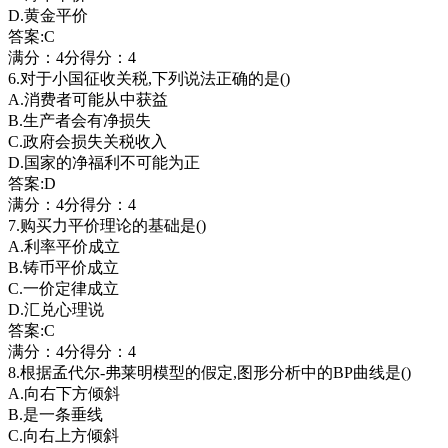
D.黄金平价
答案:C
满分：4分得分：4
6.对于小国征收关税,下列说法正确的是()
A.消费者可能从中获益
B.生产者会有净损失
C.政府会损失关税收入
D.国家的净福利不可能为正
答案:D
满分：4分得分：4
7.购买力平价理论的基础是()
A.利率平价成立
B.铸币平价成立
C.一价定律成立
D.汇兑心理说
答案:C
满分：4分得分：4
8.根据孟代尔-弗莱明模型的假定,图形分析中的BP曲线是()
A.向右下方倾斜
B.是一条垂线
C.向右上方倾斜