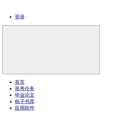
登录
首页
形考任务
毕业论文
电子书库
应用软件