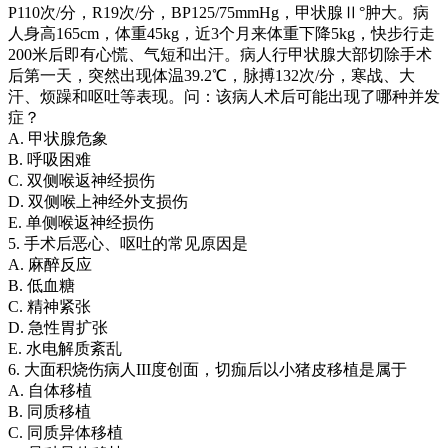
P110次/分，R19次/分，BP125/75mmHg，甲状腺Ⅱ°肿大。病
人身高165cm，体重45kg，近3个月来体重下降5kg，快步行走
200米后即有心慌、气短和出汗。病人行甲状腺大部切除手术
后第一天，突然出现体温39.2℃，脉搏132次/分，寒战、大
汗、烦躁和呕吐等表现。问：该病人术后可能出现了哪种并发
症？
A. 甲状腺危象
B. 呼吸困难
C. 双侧喉返神经损伤
D. 双侧喉上神经外支损伤
E. 单侧喉返神经损伤
5. 手术后恶心、呕吐的常见原因是
A. 麻醉反应
B. 低血糖
C. 精神紧张
D. 急性胃扩张
E. 水电解质紊乱
6. 大面积烧伤病人III度创面，切痂后以小猪皮移植是属于
A. 自体移植
B. 同质移植
C. 同质异体移植