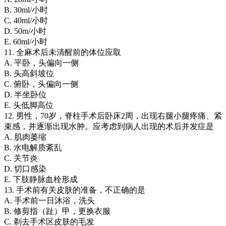
B. 30ml/小时
C. 40ml/小时
D. 50m/小时
E. 60ml/小时
11. 全麻术后未清醒前的体位应取
A. 平卧，头偏向一侧
B. 头高斜坡位
C. 俯卧，头偏向一侧
D. 半坐卧位
E. 头低脚高位
12. 男性，70岁，脊柱手术后卧床2周，出现右腿小腿疼痛、紧
束感，并逐渐出现水肿。应考虑到病人出现的术后并发症是
A. 肌肉萎缩
B. 水电解质紊乱
C. 关节炎
D. 切口感染
E. 下肢静脉血栓形成
13. 手术前有关皮肤的准备，不正确的是
A. 手术前一日沐浴，洗头
B. 修剪指（趾）甲，更换衣服
C. 剃去手术区皮肤的毛发