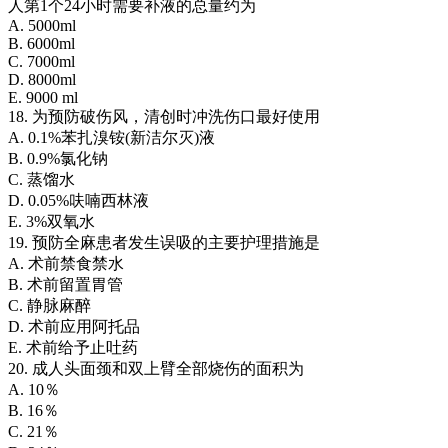
人第1个24小时需要补液的总量约为
A. 5000ml
B. 6000ml
C. 7000ml
D. 8000ml
E. 9000 ml
18. 为预防破伤风，清创时冲洗伤口最好使用
A. 0.1%苯扎溴铵(新洁尔灭)液
B. 0.9%氯化钠
C. 蒸馏水
D. 0.05%呋喃西林液
E. 3%双氧水
19. 预防全麻患者发生误吸的主要护理措施是
A. 术前禁食禁水
B. 术前留置胃管
C. 静脉麻醉
D. 术前应用阿托品
E. 术前给予止吐药
20. 成人头面颈和双上臂全部烧伤的面积为
A. 10％
B. 16％
C. 21％