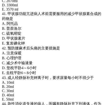
C. 2070ml
D. 3300ml
E. 3570 ml
41. 甲状腺功能亢进病人术前需要服用的减少甲状腺素合成的
药物是
A. 阿托品
B. 普萘洛尔
C. 硫氧嘧啶
D. 甲状腺素片
E. 复发碘化钾
42. 预防腰麻术后头痛的主要措施是
A. 注意保暖
B. 心理护理
C. 减少术中输液量
D. 垫枕平卧4～6小时
E. 去枕平卧6～8小时
43. 成人经静脉补充钾离子时，要求尿量每小时不得少于
A. 10ml
B. 20ml
C. 30ml
D. 40ml
E. 50ml
44. 急性消化道失液的病人，医嘱有静脉补充下列液体，作为