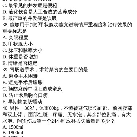
C. 最常见的并发症是便秘
D. 液化饮食是人工合成的营养成分
E. 最严重的并发症是误吸
38. 能够用于判断甲状腺功能亢进病情严重程度和治疗效果的
重要标志是
A. 突眼程度
B. 甲状腺大小
C. 脉压和脉率大小
D. 体重是否增加
E. 情绪是否稳定
39. 胃肠道手术，术前禁食的主要目的是
A. 避免手术困难
B. 避免手术后腹胀
C. 预防麻醉中呕吐造成窒息
D. 防止术后吻合口瘘
E. 早期恢复肠蠕动
40. 男性，36岁，体重60kg，不慎被蒸气喷伤面部、前胸腹部
和双上臂； 面部红斑、疼痛、无水泡，其余部位剧痛，有大
水泡。问烫伤后第一个24小时应补丢失液量是多少？
A. 1500ml
B. 1800ml