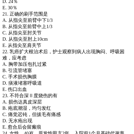
D. 24％
E. 30％
21. 正确的刷手范围是
A. 从指尖至前臂中下1/3
B. 从指尖至前臂中上1/3
C. 从指尖至肘关节
D. 从指尖至肘上10cm
E. 从指尖至肩关节
22. 乳癌扩大根治术后，护士观察到病人出现胸闷、呼吸困
难，应考虑
A. 胸带加压包扎过紧
B. 引流管堵塞
C. 手术损伤胸膜
D. 痰液堵塞呼吸道
E. 伤口出血
23. 不符合深Ⅱ度烧伤的有
A. 损伤达真皮深层
B. 疱底潮湿，均匀发红
C. 痛觉迟钝，但拔毛有痛感
D. 无水疱出现
E. 愈合后会留瘢痕
24. 女性，40岁，原发性甲亢2年，入院前1个月基础代谢率