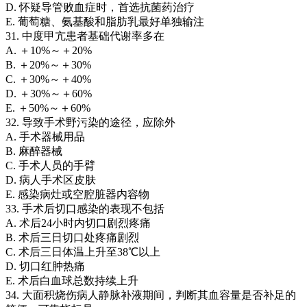
D. 怀疑导管败血症时，首选抗菌药治疗
E. 葡萄糖、氨基酸和脂肪乳最好单独输注
31. 中度甲亢患者基础代谢率多在
A. ＋10%～＋20%
B. ＋20%～＋30%
C. ＋30%～＋40%
D. ＋30%～＋60%
E. ＋50%～＋60%
32. 导致手术野污染的途径，应除外
A. 手术器械用品
B. 麻醉器械
C. 手术人员的手臂
D. 病人手术区皮肤
E. 感染病灶或空腔脏器内容物
33. 手术后切口感染的表现不包括
A. 术后24小时内切口剧烈疼痛
B. 术后三日切口处疼痛剧烈
C. 术后三日体温上升至38℃以上
D. 切口红肿热痛
E. 术后白血球总数持续上升
34. 大面积烧伤病人静脉补液期间，判断其血容量是否补足的