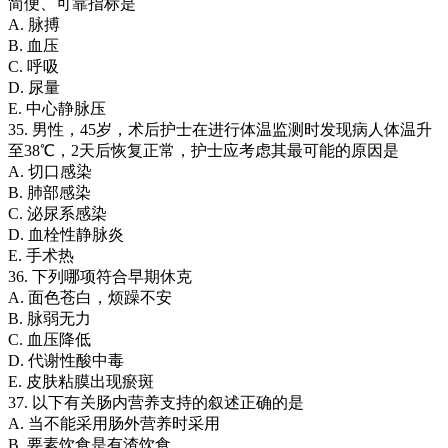
简便、可靠指标是
A. 脉搏
B. 血压
C. 呼吸
D. 尿量
E. 中心静脉压
35. 男性，45岁，术后护士在进行体温监测时发现病人体温升
至38℃，2天后恢复正常，护士应考虑其最可能的原因是
A. 切口感染
B. 肺部感染
C. 泌尿系感染
D. 血栓性静脉炎
E. 手术热
36. 下列哪项符合早期休克
A. 面色苍白，烦躁不安
B. 脉弱无力
C. 血压降低
D. 代谢性酸中毒
E. 皮肤粘膜出现瘀斑
37. 以下有关肠内营养支持的叙述正确的是
A. 当不能采用肠外营养时采用
B. 要素饮食是有渣饮食