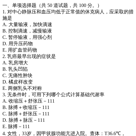
一、单项选择题（共 50 道试题，共 100 分。）
1. 对中心静脉压和血压均低于正常值的休克病人，应采取的措
施是
A. 大量输液，加快滴速
B. 控制滴速，减慢输液
C. 暂停输液，用强心剂
D. 用升压药物
E. 用扩血管药物
2. 乳癌最早出现的症状是
A. 乳房增大
B. 乳头凹陷
C. 无痛性肿块
D. 橘皮样改变
E. 两侧乳头不对称
3. 无条件时，可用下列哪个公式计算基础代谢率
A. 收缩压＋舒张压－111
B. 脉搏＋收缩压－111
C. 脉搏＋舒张压－111
D. 脉搏＋脉压－111
E. 脉搏－111
4. 女性，33岁，因甲状腺功能亢进入院。查体：T36.6℃，