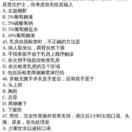
其责任护士，你考虑首先给其输入
A. 右旋糖酐
B. 5%葡萄糖液
C. 5%碳酸氢钠
D. 5%葡萄糖盐水
E. 10%葡萄糖液
45. 乳房自我检查时，不正确的方法是
A. 病人取坐位，两臂自然下垂
B. 手指掌面平放于乳房上顺序触诊
C. 依次用手指抓捏检查乳房
D. 依次检查乳房的五个区域
E. 包括应检查两侧腋窝淋巴结
46. 穿戴无菌手术衣及手套后，应将双手置于
A. 头上部
B. 胸前
C. 后背
D. 两侧腋下
E. 下腹部
47. 男性，完全性胃肠外营养支持，滴注后2小时出现口渴、头
痛、尿多，首先处理是
A. 少量饮水以减轻口渴