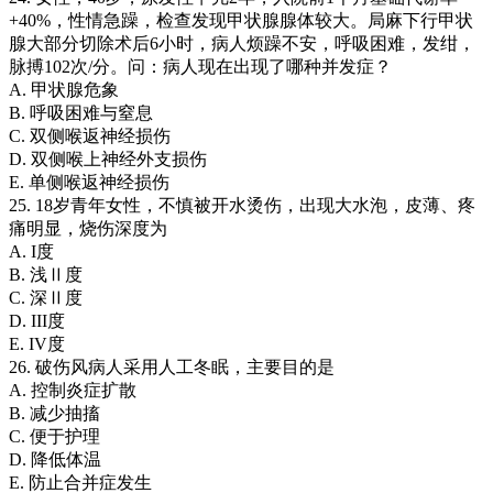
+40%，性情急躁，检查发现甲状腺腺体较大。局麻下行甲状
腺大部分切除术后6小时，病人烦躁不安，呼吸困难，发绀，
脉搏102次/分。问：病人现在出现了哪种并发症？
A. 甲状腺危象
B. 呼吸困难与窒息
C. 双侧喉返神经损伤
D. 双侧喉上神经外支损伤
E. 单侧喉返神经损伤
25. 18岁青年女性，不慎被开水烫伤，出现大水泡，皮薄、疼
痛明显，烧伤深度为
A. I度
B. 浅Ⅱ度
C. 深Ⅱ度
D. III度
E. IV度
26. 破伤风病人采用人工冬眠，主要目的是
A. 控制炎症扩散
B. 减少抽搐
C. 便于护理
D. 降低体温
E. 防止合并症发生