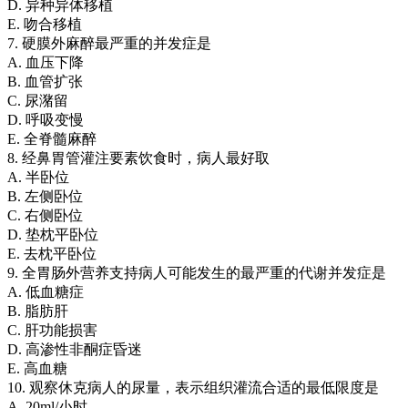
D. 异种异体移植
E. 吻合移植
7. 硬膜外麻醉最严重的并发症是
A. 血压下降
B. 血管扩张
C. 尿潴留
D. 呼吸变慢
E. 全脊髓麻醉
8. 经鼻胃管灌注要素饮食时，病人最好取
A. 半卧位
B. 左侧卧位
C. 右侧卧位
D. 垫枕平卧位
E. 去枕平卧位
9. 全胃肠外营养支持病人可能发生的最严重的代谢并发症是
A. 低血糖症
B. 脂肪肝
C. 肝功能损害
D. 高渗性非酮症昏迷
E. 高血糖
10. 观察休克病人的尿量，表示组织灌流合适的最低限度是
A. 20ml/小时