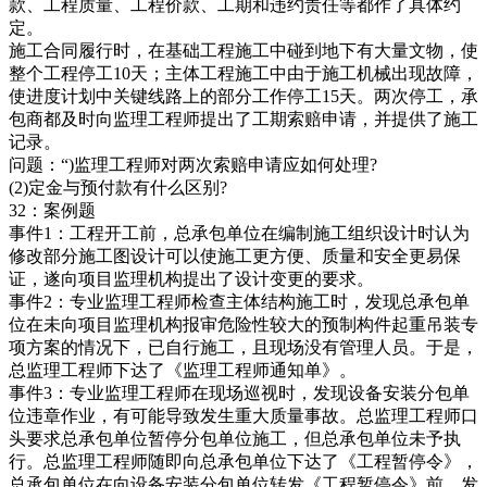
款、工程质量、工程价款、工期和违约责任等都作了具体约
定。
施工合同履行时，在基础工程施工中碰到地下有大量文物，使
整个工程停工10天；主体工程施工中由于施工机械出现故障，
使进度计划中关键线路上的部分工作停工15天。两次停工，承
包商都及时向监理工程师提出了工期索赔申请，并提供了施工
记录。
问题：“)监理工程师对两次索赔申请应如何处理?
(2)定金与预付款有什么区别?
32：案例题
事件1：工程开工前，总承包单位在编制施工组织设计时认为
修改部分施工图设计可以使施工更方便、质量和安全更易保
证，遂向项目监理机构提出了设计变更的要求。
事件2：专业监理工程师检查主体结构施工时，发现总承包单
位在未向项目监理机构报审危险性较大的预制构件起重吊装专
项方案的情况下，已自行施工，且现场没有管理人员。于是，
总监理工程师下达了《监理工程师通知单》。
事件3：专业监理工程师在现场巡视时，发现设备安装分包单
位违章作业，有可能导致发生重大质量事故。总监理工程师口
头要求总承包单位暂停分包单位施工，但总承包单位未予执
行。总监理工程师随即向总承包单位下达了《工程暂停令》，
总承包单位在向设备安装分包单位转发《工程暂停令》前，发