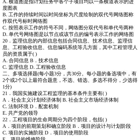
A. 横道图是指计划任务中各个子项目均以一条横道表示的进
度图表
B. 工作的持续时间以时间坐标为尺度绘制的双代号网络图称
作双代号标时网络图
C. 按照表示工作的符号不同，网络图分双代号和单代号两种
D. 单代号网络图是以节点或该节点的编号表示工作的网络图
20．监理信息的内部信息包括合同信息、技术信息、监理信
息、工程验收信息、信息编码系统等几方面，其中工程管理人
员的资质属于( )
A. 合同信息 B．技术信息
C. 监理信息 D. 工程验收信息
二、多项选择题(每小题3分，共30分。每小题的备选项中，有
2个或2个以上最符合题意，不选、错选、多选不得分，少选得
1分)
21．我国实施建设工程监理的基本条件主要有( )
A．社会主义计划经济体制 B. 社会主义市场经济体制
C. 法制环境 D．配套机制
E. 共产党的领导
22．工程项目的生命周期分为四个阶段，包括( )
A．项目的前期策划和确立阶段 B．项目的设计与计划阶段
C. 项目的实施阶段 D．项目的使用阶段
E．项目的维修阶段