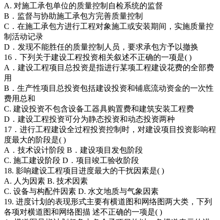
A. 对施工承包单位的质量控制自检系统的监督
B．监督与协助施工承包方完善质量控制
C．在施工承包方进行工程对象施工或安装期间，实施质量控
制活动记录
D．发现不能胜任的质量控制人员，要求承包方予以撤换
16．下列关于建设工程投资相关叙述不正确的一项是( )
A．建设工程项目总投资是指进行某项工程建设花费的全部费
用
B．生产性项目总投资包括建设投资和铺底流动资金的一次性
费用总和
C. 建设投资不包含设备工器具购置费和建筑安装工程费
D．建设工程投资可分为静态投资和动态投资两种
17．进行工程建设全过程投资控制时，对建设项目投资影响程
度最大的阶段是( )
A．技术设计阶段 B．建设项目发包阶段
C. 施工建设阶段 D．项目竣工验收阶段
18. 影响建设工程项目进度最大的干扰因素是( )
A. 人为因素 B. 技术因素
C. 设备与构配件因素 D. 水文地质与气象因素
19. 进度计划的表现形式主要有横道图和网络图两大类，下列
各项对横道图和网络图描 述不正确的一项是( )