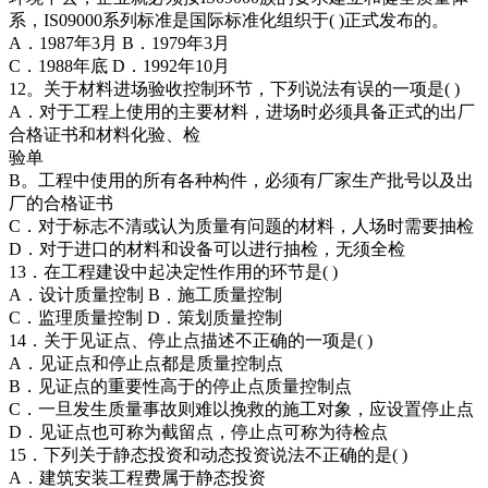
系，IS09000系列标准是国际标准化组织于( )正式发布的。
A．1987年3月 B．1979年3月
C．1988年底 D．1992年10月
12。关于材料进场验收控制环节，下列说法有误的一项是( )
A．对于工程上使用的主要材料，进场时必须具备正式的出厂
合格证书和材料化验、检
验单
B。工程中使用的所有各种构件，必须有厂家生产批号以及出
厂的合格证书
C．对于标志不清或认为质量有问题的材料，人场时需要抽检
D．对于进口的材料和设备可以进行抽检，无须全检
13．在工程建设中起决定性作用的环节是( )
A．设计质量控制 B．施工质量控制
C．监理质量控制 D．策划质量控制
14．关于见证点、停止点描述不正确的一项是( )
A．见证点和停止点都是质量控制点
B．见证点的重要性高于的停止点质量控制点
C．一旦发生质量事故则难以挽救的施工对象，应设置停止点
D．见证点也可称为截留点，停止点可称为待检点
15．下列关于静态投资和动态投资说法不正确的是( )
A．建筑安装工程费属于静态投资