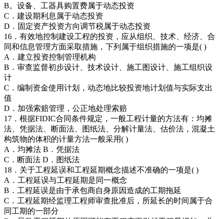
B。设备、工器具购置费属于动态投资
C．建设期利息属于动态投资
D．固定资产投资方向调节税属于动态投资
16．有效地控制建设工程的投资，应从组织、技术、经济、合
同和信息管理方面采取措施，下列属于组织措施的一项是( )
A．建立投资控制管理机构
B．审查监督初步设计、技术设计、施工图设计、施工组织设
计
C．编制资金使用计划，动态地比较投资地计划值与实际支出
值
D．加强索赔管理，公正地处理索赔
17．根据FIDIC合同条件规定，一般工程计量的方法有：均摊
法、凭据法、断面法、图纸法、分解计量法、估价法，混凝土
构筑物的体积的计量方法一般采用( )
A．均摊法 B．凭据法
C．断面法 D．图纸法
18．关于工程延误和工程延期概念描述不准确的一项是( )
A．工程延误与工程延期是同一概念
B．工程延误是由于承包商自身原因造成的工期拖延
C．工程延期经监理工程师审查批准后，所延长的时间属于合
同工期的一部分