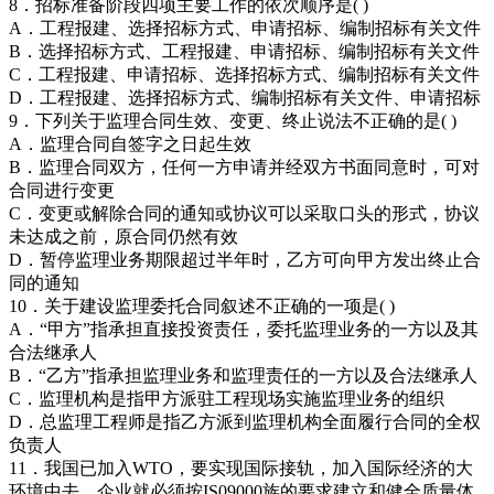
8．招标准备阶段四项主要工作的依次顺序是( )
A．工程报建、选择招标方式、申请招标、编制招标有关文件
B．选择招标方式、工程报建、申请招标、编制招标有关文件
C．工程报建、申请招标、选择招标方式、编制招标有关文件
D．工程报建、选择招标方式、编制招标有关文件、申请招标
9．下列关于监理合同生效、变更、终止说法不正确的是( )
A．监理合同自签字之日起生效
B．监理合同双方，任何一方申请并经双方书面同意时，可对
合同进行变更
C．变更或解除合同的通知或协议可以采取口头的形式，协议
未达成之前，原合同仍然有效
D．暂停监理业务期限超过半年时，乙方可向甲方发出终止合
同的通知
10．关于建设监理委托合同叙述不正确的一项是( )
A．“甲方”指承担直接投资责任，委托监理业务的一方以及其
合法继承人
B．“乙方”指承担监理业务和监理责任的一方以及合法继承人
C．监理机构是指甲方派驻工程现场实施监理业务的组织
D．总监理工程师是指乙方派到监理机构全面履行合同的全权
负责人
11．我国已加入WTO，要实现国际接轨，加入国际经济的大
环境中去，企业就必须按IS09000族的要求建立和健全质量体