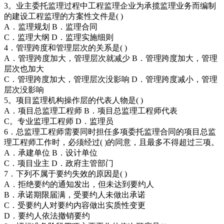
3。业主委托监理过程中工程监理企业为承揽监理业务而编制
的建设工程监理的方案性文件是( )
A．监理规划 B．监理合同
C．监理大纲 D．监理实施细则
4．管理跨度和管理层次的关系是( )
A．管理跨度加大，管理层次就减少 B．管理跨度加大，管理
层次也加大
C．管理跨度加大，管理层次没影响 D．管理跨度减小，管理
层次没影响
5。项目监理机构操作层的代表人物是( )
A．项目总监理工程师 B．项目总监理工程师代表
C。专业监理工程师 D．监理员
6．总监理工程师需要同时担任多项委托监理合同的项目总监
理工程师工作时，必须经过( )的同意，且最多不得超过三项。
A．承建单位 B．设计单位
C．项目业主 D．政府主管部门
7．下列不属于要约失效的原因是( )
A．拒绝要约的通知发出，但未达到要约人
B．承诺期限届满，受要约人未做出承诺
C．受要约人对要约内容做出实质性变更
D．要约人依法撤销要约