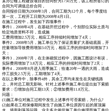
某办公楼工程建设项目的合同价为1750万元，该工程所签订的
合同为可调值总价合同，
合同报价日期为2008年3月，合同工期为12个月，每个季度结
算一次，工程开工日期为2008年4月1日。
在施工过程中，发生如下四项事件：
事件1．2008年4月，在基础开挖过程中，个别部位实际土质与
给定地质资料不符，造成施
工费用增加2.5万元，相应工序持续时间增加了4天；
事件2．2008年5月，施工单位为了保证质量扩大基础底面，开
挖量增加导致费用增加3.0万元，相应工序的持续时间增加了3
天；
事件3．2008年7月，在主体砌筑过程中，因施工图设计有误，
实际费用增加了3.8万元，相应工序的持续时间增加了2天；
事件4．2008年8月进入雨季施工；恰逢20年一遇的大雨，造成
停工损失2.5万元，工期增加了4天。
在以上事件中，除事件4外，其余工序均未发生在关键线路
上，并对总工期无影响。针对上述事件施工单位提出如下索赔
要求：①增加合同工期13天；②增加费用11.8万元。
问题：
(1)施工单位对施工过程中发生上述事件可否索赔，为什么?
(2)如果在工程保修期间发生了由施工单位原因引起的屋顶漏
水、墙面剥落等问题，业主多次催促施工单位修理而施工单位