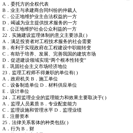
A．委托方的全权代表
B．业主与承建商合同纠纷的仲裁人
C．公正地维护业主合法权益的一方
D．竭诚为业主提供技术服务的一方
E．公正地维护社会公众利益的一方
22．实施建设监理体制的意义主要涉及( )
A．满足投资者对工程技术服务的社会需要
B．有利于实现政府在工程建设中职能转变
C．有助于培养、发展、完善我国的建筑市场
D．促进建设领域实现“两个根本性转变”
E．巩固社会主义市场经济地位
23．监理工程师不得兼职的单位有( )
A．政府机关 B．施工单位
C．设备制造单位 D．材料供应单位
E．设计单位
24．工程监理企业的监理能力和效果主要取决于( )
A．监理人员素质 B．专业配套能力
C．监理设施和管理水平 D．监理业绩
E．注册资本
25．法律关系客体的种类包括( )
A．行为 B．财