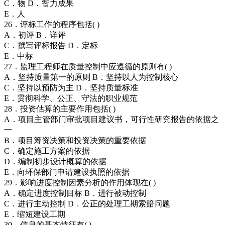
C．物 D．智力成果
E．人
26．评标工作的程序包括( )
A．初评 B．详评
C．撰写评标报告 D．定标
E．中标
27．监理工程师在质量控制中应遵循的原则有( )
A．坚持质量第一的原则 B．坚持以人为控制核心
C．坚持以预防为主 D．坚持质量标准
E．贯彻科学、公正、守法的职业规范
28．投资估算的主要作用包括( )
A．项目主管部门审批项目建议书，可行性研究报告的依据之
一
B．项目筹资决策和投资决策的重要依据
C．确定施工方案的依据
D．编制初步设计概算的依据
E．向环保部门申请建设执照的依据
29．影响进度控制因素分析的作用体现在( )
A．确定进度控制目标 B．进行被动控制
C．进行主动控制 D．公正的处理工期索赔问题
E．缩短建设工期
30。信息的基本特征有( )