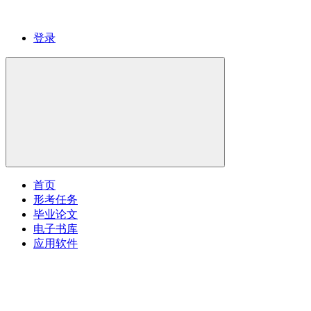
登录
首页
形考任务
毕业论文
电子书库
应用软件