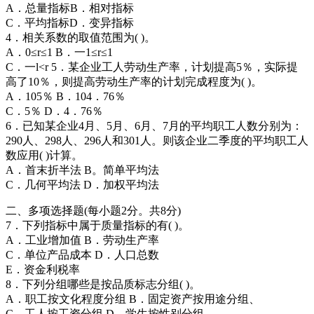
A．总量指标B．相对指标
C．平均指标D．变异指标
4．相关系数的取值范围为( )。
A．0≤r≤1 B．一1≤r≤1
C．一l<r 5．某企业工人劳动生产率，计划提高5％，实际提
高了10％，则提高劳动生产率的计划完成程度为( )。
A．105％ B．104．76％
C．5％ D．4．76％
6．已知某企业4月、5月、6月、7月的平均职工人数分别为：
290人、298人、296人和301人。则该企业二季度的平均职工人
数应用( )计算。
A．首末折半法 B。简单平均法
C．几何平均法 D．加权平均法
二、多项选择题(每小题2分。共8分)
7．下列指标中属于质量指标的有( )。
A．工业增加值 B．劳动生产率
C．单位产品成本 D．人口总数
E．资金利税率
8．下列分组哪些是按品质标志分组( )。
A．职工按文化程度分组 B．固定资产按用途分组、
C．工人按工资分组 D．学生按性别分组