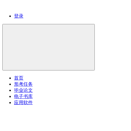
登录
首页
形考任务
毕业论文
电子书库
应用软件