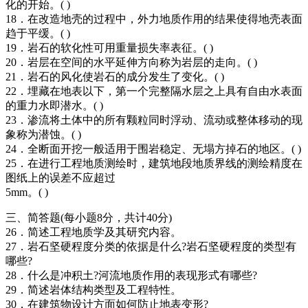
化的开始。( )
18．在改造地壳的过程中，外力地质作用的结果使得地壳表面
趋于平缓。( )
19．岩石的软化性可用重量损失率表征。( )
20．岩层在空间的水平延伸方向称为岩层的走向。( )
21．岩石的风化使岩石的成分发生了变化。( )
22．埋藏在地表以下，第一个完整隔水层之上具有自由水表面
的重力水即潜水。( )
23．渗流将土体中的所有颗粒同时浮动、流动或整体移动的现
象称为潜蚀。( )
24．全断面开挖一般适用于围岩稳定、无塌方掉石的地区。( )
25．在进行工程地质测绘时，建筑地段地质界线的测绘精度在
图纸上的误差不应超过
5mm。( )
三、简答题(每小题8分，共计40分)
26．简述工程地质学及其研究内容。
27．岩石坚硬程度分类的依据是什么?岩石坚硬程度的类型有
哪些?
28．什么是冲积土?河流地质作用的表现形式有哪些?
29．简述岩体结构类型及工程特性。
30．在建筑物设计方面如何防止地表变形?