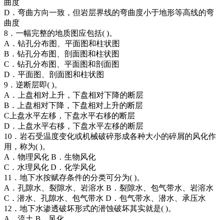
曲度
D．弯曲方向一致，但岩层界线的弯曲度小于地形等高线的弯
曲度
8．一幅完整的地质图应包括( )。
A．钻孔分布图、平面图和柱状图
B．钻孔分布图、剖面图和柱状图
C．钻孔分布图、平面图和剖面图
D．平面图、剖面图和柱状图
9．逆断层即( )。
A．上盘相对上升，下盘相对下降的断层
B．上盘相对下降，下盘相对上升的断层
C上盘水平左移，下盘水平右移的断层
D．上盘水平右移，下盘水平左移的断层
10．岩石受温度变化或机械破碎形成各种大小的碎屑的风化作
用，称为( )。
A．物理风化 B．生物风化
C．水理风化 D．化学风化
11．地下水按赋存条件的分类可分为( )。
A．孔隙水、裂隙水、岩溶水 B．裂隙水、包气带水、岩溶水
C．潜水、孔隙水、包气带水 D．包气带水、潜水、承压水
12．地下水渗透破坏形式的潜蚀破坏其实就是( )。
A．流土 B．风化