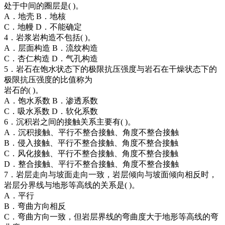
处于中间的圈层是( )。
A．地壳 B．地核
C．地幔 D．不能确定
4．岩浆岩构造不包括( )。
A．层面构造 B．流纹构造
C．杏仁构造 D．气孔构造
5．岩石在饱水状态下的极限抗压强度与岩石在干燥状态下的
极限抗压强度的比值称为
岩石的( )。
A．饱水系数 B．渗透系数
C．吸水系数 D．软化系数
6．沉积岩之间的接触关系主要有( )。
A．沉积接触、平行不整合接触、角度不整合接触
B．侵入接触、平行不整合接触、角度不整合接触
C．风化接触、平行不整合接触、角度不整合接触
D．整合接触、平行不整合接触、角度不整合接触
7．岩层走向与坡面走向一致，岩层倾向与坡面倾向相反时，
岩层分界线与地形等高线的关系是( )。
A．平行
B．弯曲方向相反
C．弯曲方向一致，但岩层界线的弯曲度大于地形等高线的弯