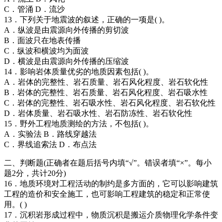
C．管涌 D．流沙
13．下列关于地震波的叙述，正确的一项是( )。
A．纵波是由震源向外传播的剪切波
B．面波只在地表传播
C．纵波和横波均为面波
D．横波是由震源向外传播的压缩波
14．影响岩体质量优劣的地质因素包括( )。
A．岩体的完整性、岩石质量、岩石风化程度、岩石软化性
B．岩体的完整性、岩石质量、岩石风化程度、岩石吸水性
C．岩体的完整性、岩石吸水性、岩石风化程度、岩石软化性
D．岩体质量、岩石吸水性、岩石防冻性、岩石软化性
15．野外工程地质测绘的方法，不包括( )。
A．实验法 B．路线穿越法
C．界线追索法 D．布点法
二、判断题(正确者在题后括号内填“√”。错误者填“×”。每小
题2分，共计20分)
16．地质环境对工程活动的制约是多方面的，它可以影响建筑
工程的造价和安全施工，也可影响工程建筑的稳定和正常使
用。( )
17．沉积岩形成过程中，物质沉积是搬运介质物理化学条件变