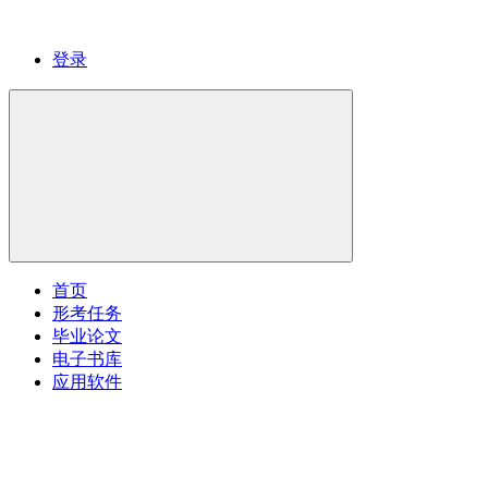
登录
首页
形考任务
毕业论文
电子书库
应用软件