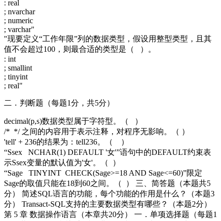
: real
; nvarchar
; numeric
; varchar"
"现要定义“工作年限”列的数据类型，假设用整型类型，且其
值不会超过100，则最合适的类型是（ ）。
: int
; smallint
; tinyint
; real"
二．判断题（每题1分，共5分）
decimal(p,s)数据类型属于字符型。（ ）
/* */ 之间的内容用于表示注释，对程序无影响。（ ）
'tell' + 236的结果为：tell236。（ ）
“Ssex NCHAR(1) DEFAULT '女'”语句中的DEFAULT约束表
示Ssex变量的默认值为'女'。（ ）
“Sage TINYINT CHECK(Sage>=18 AND Sage<=60)”限定
Sage的取值只能在18到60之间。（ ） 三、简答题（本题共5
分） 简述SQL语言的功能，每个功能的作用是什么？（本题3
分） Transact-SQL支持的主要数据类型有哪些？（本题2分）
第 5 章 数据操作语言（本章共20分） 一．单项选择题（每题1