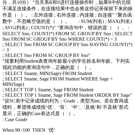
分，共10分） "当关系R和S进行连接操作时，如果R中的元组
不满足连接条件，在连接结果中也会将这些记录保留下来的操
作是（ ）。 : 左外连接 ; 右外连接 ; 内连接 ; 自连接" "聚合函
数中，不忽略空值的是（ ）。 : SUM(列名) ; MAX(列名)
; AVG(列名) ; COUNT(*)" "查询语句中，错误的是（ ）。 :
SELECT Sno, COUNT(*) FROM SC GROUP BY Sno ; SELECT
Sno FROM SC GROUP BY Sno WHERE COUNT(*) > 3
; SELECT Sno FROM SC GROUP BY Sno HAVING COUNT(*)
> 3
; SELECT Sno FROM SC GROUP BY Sno"
"现要利用Student表查询年龄最小的学生姓名和年龄。下列实
现此功能的查询语句中，正确的是（ ）。
: SELECT Sname, MIN(Sage) FROM Student
; SELECT Sname, Sage FROM Student WHERE Sage =
MIN(Sage)
; SELECT TOP 1 Sname, Sage FROM Student
; SELECT TOP 1 Sname, Sage FROM Student ORDER BY Sage"
"设SC表中记录成绩的列为：Grade，类型为int。若在查询成
绩时，希望将成绩按‘优’、‘良’、‘中’、‘及格’和‘不及格’形式
显示，正确的Case表达式是（ ）。
: Case Grade
When 90~100 THEN '优'