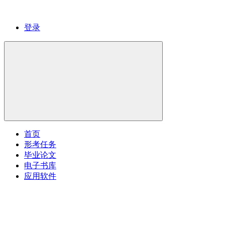
登录
首页
形考任务
毕业论文
电子书库
应用软件