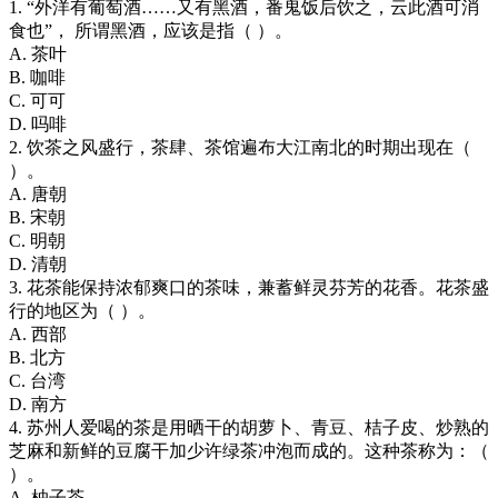
1. “外洋有葡萄酒……又有黑酒，番鬼饭后饮之，云此酒可消
食也”， 所谓黑酒，应该是指（ ）。
A. 茶叶
B. 咖啡
C. 可可
D. 吗啡
2. 饮茶之风盛行，茶肆、茶馆遍布大江南北的时期出现在（
）。
A. 唐朝
B. 宋朝
C. 明朝
D. 清朝
3. 花茶能保持浓郁爽口的茶味，兼蓄鲜灵芬芳的花香。花茶盛
行的地区为（ ）。
A. 西部
B. 北方
C. 台湾
D. 南方
4. 苏州人爱喝的茶是用晒干的胡萝卜、青豆、桔子皮、炒熟的
芝麻和新鲜的豆腐干加少许绿茶冲泡而成的。这种茶称为：（
）。
A. 柚子茶