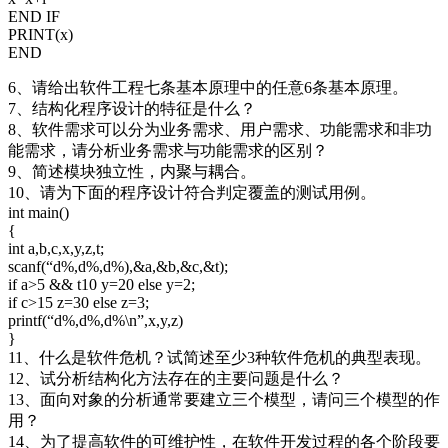
END IF
PRINT(x)
END
6、请给出软件工程七条基本原理中的任意6条基本原理。
7、结构化程序设计的特征是什么？
8、软件需求可以分为业务需求、用户需求、功能需求和非功
能需求，请分析业务需求与功能需求的区别？
9、简述模块独立性，内聚与耦合。
10、请为下面的程序设计符合判定覆盖的测试用例。
int main()
{
int a,b,c,x,y,z,t;
scanf(“d%,d%,d%),&a,&b,&c,&t);
if a>5 && t10 y=20 else y=2;
if c>15 z=30 else z=3;
printf(“d%,d%,d%\n”,x,y,z)
}
11、什么是软件危机？试简述至少3种软件危机的典型表现。
12、试分析结构化方法存在的主要问题是什么？
13、面向对象的分析通常要建立三个模型，请问三个模型的作
用？
14、为了提高软件的可维护性，在软件开发过程的各个阶段要