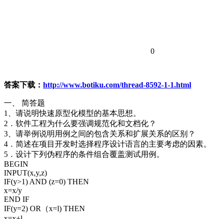
0
答案下载：
http://www.botiku.com/thread-8592-1-1.html
一、 简答题
1、请说明快速原型化模型的基本思想。
2．软件工程为什么要强调规范化和文档化？
3、请举例说明用例之间的包含关系和扩展关系的区别？
4．简述在项目开发时选择程序设计语言的主要考虑的因素。
5．设计下列伪程序的条件组合覆盖测试用例。
BEGIN
INPUT(x,y,z)
IF(y>1) AND (z=0) THEN
x=x/y
END IF
IF(y=2) OR（x=l) THEN
x=x+l