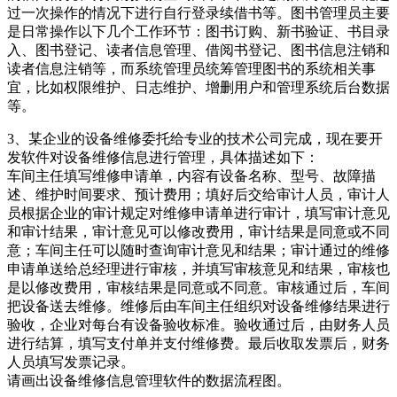
过一次操作的情况下进行自行登录续借书等。图书管理员主要
是日常操作以下几个工作环节：图书订购、新书验证、书目录
入、图书登记、读者信息管理、借阅书登记、图书信息注销和
读者信息注销等，而系统管理员统筹管理图书的系统相关事
宜，比如权限维护、日志维护、增删用户和管理系统后台数据
等。
3、某企业的设备维修委托给专业的技术公司完成，现在要开
发软件对设备维修信息进行管理，具体描述如下：
车间主任填写维修申请单，内容有设备名称、型号、故障描
述、维护时间要求、预计费用；填好后交给审计人员，审计人
员根据企业的审计规定对维修申请单进行审计，填写审计意见
和审计结果，审计意见可以修改费用，审计结果是同意或不同
意；车间主任可以随时查询审计意见和结果；审计通过的维修
申请单送给总经理进行审核，并填写审核意见和结果，审核也
是以修改费用，审核结果是同意或不同意。审核通过后，车间
把设备送去维修。维修后由车间主任组织对设备维修结果进行
验收，企业对每台有设备验收标准。验收通过后，由财务人员
进行结算，填写支付单并支付维修费。最后收取发票后，财务
人员填写发票记录。
请画出设备维修信息管理软件的数据流程图。