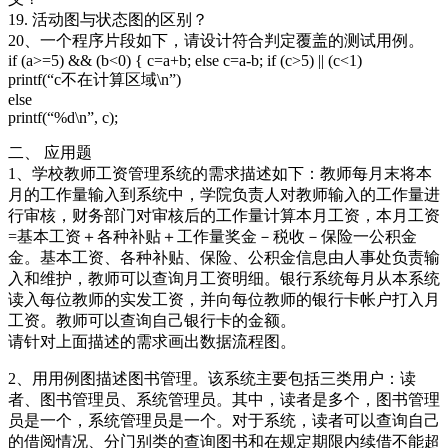
19. 活动图与状态图的区别？
20、一个程序片段如下，请设计符合判定覆盖的测试用例。
if (a>=5) && (b<0) { c=a+b; else c=a-b; if (c>5) || (c<1)
printf(“c不在计算区域\n”)
else
printf(“%d\n”, c);
二、 应用题
1、学校教师工资管理系统的需求描述如下：教师每月末将本
月的工作量输入到系统中，学院负责人对教师输入的工作量进
行审核，财务部门对审核后的工作量计算本月工资，本月工资
=基本工资＋各种补贴＋工作量奖金－税收－保险一公积金
金。基本工资、各种补贴、保险、公积金信息由人事处负责输
入和维护，教师可以查询月工资明细。银行系统每月从本系统
读入每位教师的实发工资，并向每位教师的银行卡帐户打入月
工资。教师可以查询自己银行卡的金额。
请针对上面描述的需求画出数据流程图。
2、用用例图描述图书管理。该系统主要包括三类用户：读
者、图书管理员、系统管理员。其中，读者是多个，图书管理
员是一个，系统管理员是一个。对于系统，读者可以查询自己
的借阅情况、分门别类的查询图书和在规定期限内续借不能超