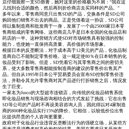
店仔细观察一支SD唇膏，她对这里的价格极为不屑：“我在这
儿找到合适的颜色，然后再到折价商店去买同样的产品。”
多年以来，零售商同意只出售SD的产品，交换条件是SD公司
购回他们销售不出去的商品。正是凭借着这一协议，SD公司
得以集制造商和批发商于一身，发展了一个由25000家日本零
售商组成的零售网络。这些商店几乎是日本全国的化妆品店和
药店的一半。这种营销方式使SD对市场销售具有较强的控制
能力，也使她一直保持高质量、高价值的市场形象。
根据日本的反垄断法，对于成本高于12美元的产品，化妆品制
造商自己不能制定零售价格。这一规定使80％在日本销售的化
妆品受到了影响。但是，SD凭着它与其零售商之间的密切关
系，使大多数零售商都能按制造商的建议的零售价出售其产
品。但自从1995年日本公平贸易委员会宣布SD控制零售价违
法，并勒令其允许零售商对其产品进行打折销售之后，情况发
生了巨变。
一家名为Jusco的大型超市连锁店，向传统的化妆品销售系统
即化妆品销售与现场咨询相结合的方式发起了挑战：它在出售
SD等公司的产品时不再设美容咨询人员，因此得以对4家制造
商的800种化妆品实行15%的降价。它相信，以较低价位出售
比提供昂贵的个人咨询更重要。
政府对于化妆品行业违背反垄断法行为的强硬立场，从某些方
面来讲是消费者对高价抱怨的结果。美国在要求日本开放市