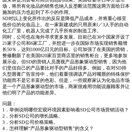
场，将所有化妆品的销售也纳入反垄断法范围这两方面给日本
施加的压力也起到了不小的作用。
SD对以上变化所作出的反应是降低产品成本，并将重心移至
低价位的化妆品上。在一家新建成的只用原来l／3人手的自动
化工厂里，机器人完成了几乎所有的制造工序。
同时，公司也在海外寻求更多发展。目前已在30个国家开设了
21家子公司和6家工厂，并想进一步在国际市场实现销售额增
长50％，达到1000亿日元的目标。公司加强了在美国的营销，
整修翻新了在美国820家百货商店里的销售柜台，更多地参加
展示会。但SD的营销人员蔑视产品形象驱动型销售，因为他
们坚信自己的产品要比对手的产品好得多。例如，在对SD持
久型唇膏广告宣传中，他们着重强调该产品对嘴唇的特殊保护
功能而不是它丰富的色彩。但是，一些观察家认为化妆品市场
是一个产品形象驱动型的市场，商家很难用功能说服顾客并让
他们明了产品的功能差异。
问题：
1．举例说明哪些宏观环境因素影响着SD公司市场营销活动？
2．分析SD公司的增长战略。
3．分析SD公司价格策略。
4．怎样理解“产品形象驱动型销售”的含义？