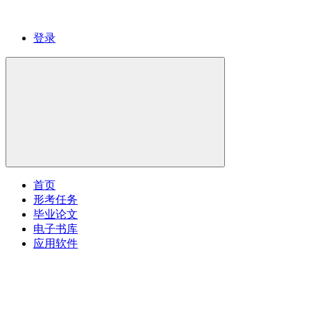
登录
首页
形考任务
毕业论文
电子书库
应用软件