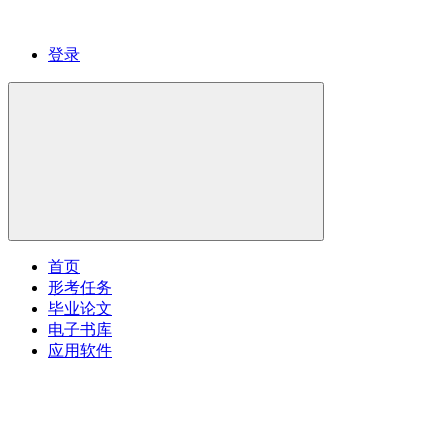
登录
首页
形考任务
毕业论文
电子书库
应用软件