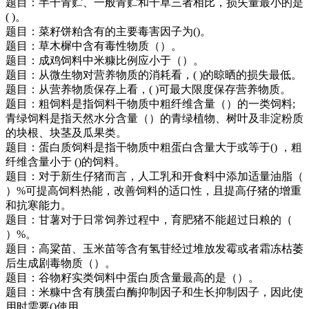
题目：半干青贮、一般青贮和干草三者相比，损失量最小的是
( )。
题目：菜籽饼粕含有的主要毒害因子为()。
题目：草木樨中含有毒性物质（）。
题目：成鸡饲料中米糠比例应小于（）。
题目：从微生物对营养物质的消耗看，( )的晾晒的损失最低。
题目：从营养物质保存上看，( )可最大限度保存营养物质。
题目：粗饲料是指饲料干物质中粗纤维含量（）的一类饲料;
青绿饲料是指天然水分含量（）的青绿植物、树叶及非淀粉质
的块根、块茎及瓜果类。
题目：蛋白质饲料是指干物质中粗蛋白含量大于或等于() ，粗
纤维含量小于 ()的饲料。
题目：对于新生仔猪而言，人工乳和开食料中添加适量油脂（
）%可提高饲料热能，改善饲料的适口性，且提高仔猪的增重
和抗寒能力。
题目：甘薯对于日常饲养过程中，育肥猪不能超过日粮的（
）%。
题目：高粱苗、玉米苗等含有氢苷经过堆放发霉或者霜冻枯萎
后生成剧毒物质（）。
题目：谷物籽实类饲料中蛋白质含量最高的是（）。
题目：米糠中含有胰蛋白酶抑制因子和生长抑制因子，因此使
用时需要()使用。