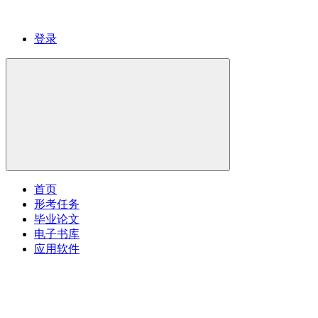
登录
首页
形考任务
毕业论文
电子书库
应用软件