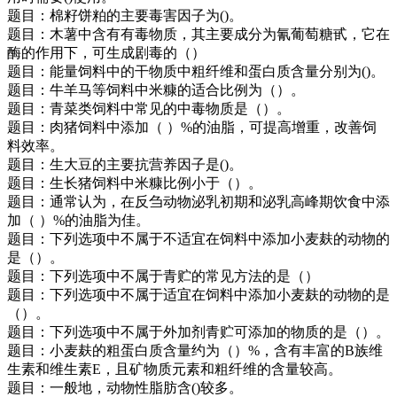
题目：棉籽饼粕的主要毒害因子为()。
题目：木薯中含有有毒物质，其主要成分为氰葡萄糖甙，它在
酶的作用下，可生成剧毒的（）
题目：能量饲料中的干物质中粗纤维和蛋白质含量分别为()。
题目：牛羊马等饲料中米糠的适合比例为（）。
题目：青菜类饲料中常见的中毒物质是（）。
题目：肉猪饲料中添加（ ）%的油脂，可提高增重，改善饲
料效率。
题目：生大豆的主要抗营养因子是()。
题目：生长猪饲料中米糠比例小于（）。
题目：通常认为，在反刍动物泌乳初期和泌乳高峰期饮食中添
加（ ）%的油脂为佳。
题目：下列选项中不属于不适宜在饲料中添加小麦麸的动物的
是（）。
题目：下列选项中不属于青贮的常见方法的是（）
题目：下列选项中不属于适宜在饲料中添加小麦麸的动物的是
（）。
题目：下列选项中不属于外加剂青贮可添加的物质的是（）。
题目：小麦麸的粗蛋白质含量约为（）%，含有丰富的B族维
生素和维生素E，且矿物质元素和粗纤维的含量较高。
题目：一般地，动物性脂肪含()较多。