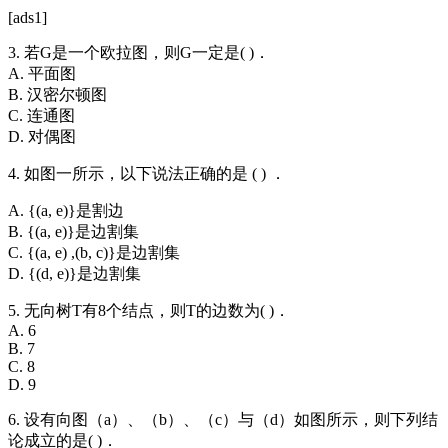
[ads1]
3. 若G是一个欧拉图，则G一定是( )．
A. 平面图
B. 汉密尔顿图
C. 连通图
D. 对偶图
4. 如图一所示，以下说法正确的是 ( ) ．
A. {(a, e)}是割边
B. {(a, e)}是边割集
C. {(a, e) ,(b, c)}是边割集
D. {(d, e)}是边割集
5. 无向树T有8个结点，则T的边数为( )．
A. 6
B. 7
C. 8
D. 9
6. 设有向图（a）、（b）、（c）与（d）如图所示，则下列结
论成立的是( )．