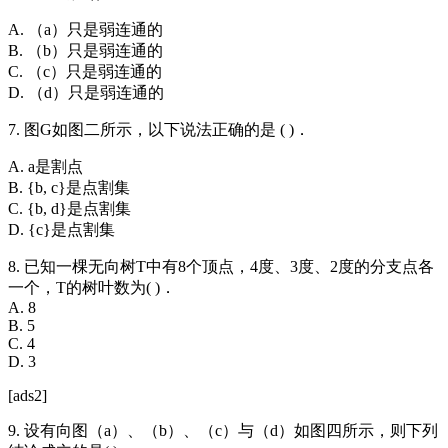
A. （a）只是弱连通的
B. （b）只是弱连通的
C. （c）只是弱连通的
D. （d）只是弱连通的
7. 图G如图二所示，以下说法正确的是 ( )．
A. a是割点
B. {b, c}是点割集
C. {b, d}是点割集
D. {c}是点割集
8. 已知一棵无向树T中有8个顶点，4度、3度、2度的分支点各
一个，T的树叶数为( )．
A. 8
B. 5
C. 4
D. 3
[ads2]
9. 设有向图（a）、（b）、（c）与（d）如图四所示，则下列