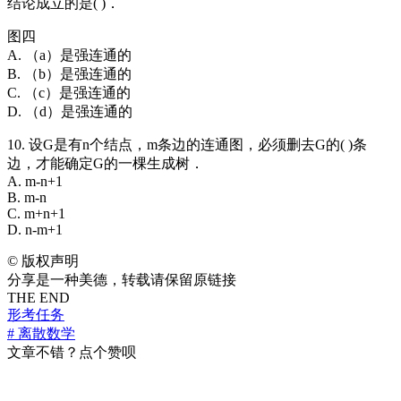
结论成立的是( )．
图四
A. （a）是强连通的
B. （b）是强连通的
C. （c）是强连通的
D. （d）是强连通的
10. 设G是有n个结点，m条边的连通图，必须删去G的( )条
边，才能确定G的一棵生成树．
A. m-n+1
B. m-n
C. m+n+1
D. n-m+1
©
版权声明
分享是一种美德，转载请保留原链接
THE END
形考任务
# 离散数学
文章不错？点个赞呗