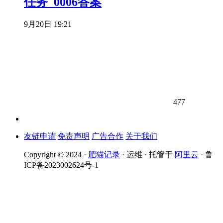
任务_0006答案
9月20日 19:21
477
友链申请
免责声明
广告合作
关于我们
Copyright © 2024 ·
肥猫记录
· 运维 · 托管于
阿里云
· 鲁
ICP备2023002624号-1