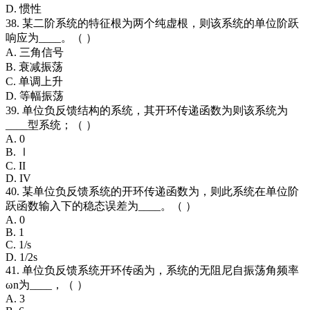
D. 惯性
38. 某二阶系统的特征根为两个纯虚根，则该系统的单位阶跃
响应为____。（ ）
A. 三角信号
B. 衰减振荡
C. 单调上升
D. 等幅振荡
39. 单位负反馈结构的系统，其开环传递函数为则该系统为
____型系统；（ ）
A. 0
B. Ⅰ
C. II
D. IV
40. 某单位负反馈系统的开环传递函数为，则此系统在单位阶
跃函数输入下的稳态误差为____。（ ）
A. 0
B. 1
C. 1/s
D. 1/2s
41. 单位负反馈系统开环传函为，系统的无阻尼自振荡角频率
ωn为____，（ ）
A. 3