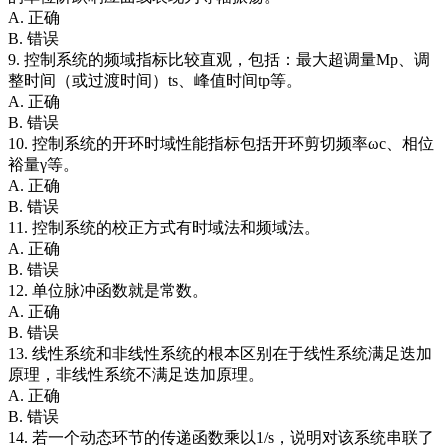
A. 正确
B. 错误
9. 控制系统的频域指标比较直观，包括：最大超调量Mp、调
整时间（或过渡时间）ts、峰值时间tp等。
A. 正确
B. 错误
10. 控制系统的开环时域性能指标包括开环剪切频率ωc、相位
裕量γ等。
A. 正确
B. 错误
11. 控制系统的校正方式有时域法和频域法。
A. 正确
B. 错误
12. 单位脉冲函数就是常数。
A. 正确
B. 错误
13. 线性系统和非线性系统的根本区别在于线性系统满足迭加
原理，非线性系统不满足迭加原理。
A. 正确
B. 错误
14. 若一个动态环节的传递函数乘以1/s，说明对该系统串联了