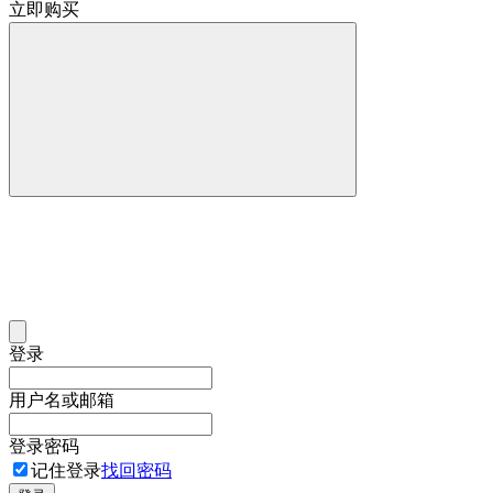
立即购买
登录
用户名或邮箱
登录密码
记住登录
找回密码