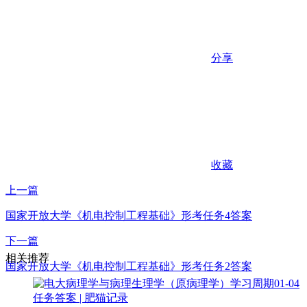
分享
收藏
上一篇
国家开放大学《机电控制工程基础》形考任务4答案
下一篇
相关推荐
国家开放大学《机电控制工程基础》形考任务2答案