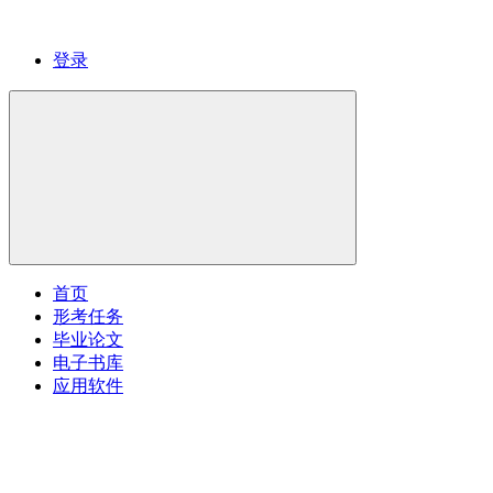
登录
首页
形考任务
毕业论文
电子书库
应用软件