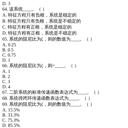
D. 3
64. 该系统____。（ ）
A. 特征方程只有负根，系统是稳定的
B. 特征方程只有负根，系统是不稳定的
C. 特征方程有正根，系统是稳定的
D. 特征方程有正根，系统是不稳定的
65. 系统的阻尼比为ζ，则的数值为____。（ ）
A. 0.25
B. 0.5
C. 0.75
D. 1
66. 系统的阻尼比为ζ，则=____。（ ）
A. 1
B. 2
C. 3
D. 4
67. 二阶系统的标准传递函数表达式为____。（ ）
68. 系统得闭环传递函数表达式为____。（ ）
69. 系统的阻尼比为ζ，则的数值为____。（ ）
A. 15.5%
B. 33.3%
C. 75.3%
D. 85.5%