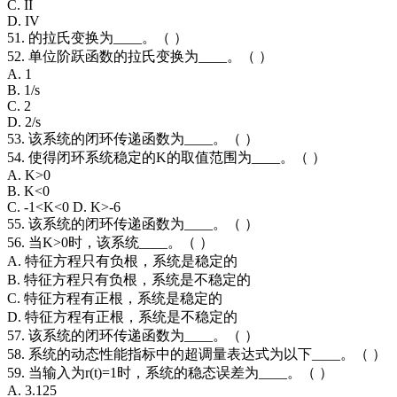
C. II
D. IV
51. 的拉氏变换为____。（ ）
52. 单位阶跃函数的拉氏变换为____。（ ）
A. 1
B. 1/s
C. 2
D. 2/s
53. 该系统的闭环传递函数为____。（ ）
54. 使得闭环系统稳定的K的取值范围为____。（ ）
A. K>0
B. K<0
C. -1<K<0 D. K>-6
55. 该系统的闭环传递函数为____。（ ）
56. 当K>0时，该系统____。（ ）
A. 特征方程只有负根，系统是稳定的
B. 特征方程只有负根，系统是不稳定的
C. 特征方程有正根，系统是稳定的
D. 特征方程有正根，系统是不稳定的
57. 该系统的闭环传递函数为____。（ ）
58. 系统的动态性能指标中的超调量表达式为以下____。（ ）
59. 当输入为r(t)=1时，系统的稳态误差为____。（ ）
A. 3.125