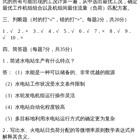
式的所有可能出现的工况计算一遍，从中选出最优工况，确定
最优工作机组组合以及机组间最佳流量（负荷）匹配方案。
三、判断题（对的打“√”，错的打“×”。每题2分，共20分）
1．√ 2．× 3．√ 4．√ 5．√ 6．√ 7．× 8．√ 9．
√ 10．×
四、简答题（每题7分，共35分）
1．简述水电站生产有什么特点？
答：（1）水能是一种可以储备的、非常优越的能源
（2）水电站工作状况受水文条件限制
（3）水轮发电机组运行操作灵活
（4）水电站自动化程度较高
（5）多目标地利用水电站运行方式的确定更为复杂
2．写出水、火电站日负荷分配的等微增率原则数学表达式并
解释其含义。