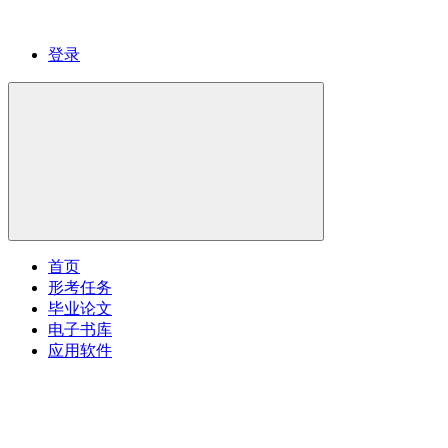
登录
首页
形考任务
毕业论文
电子书库
应用软件