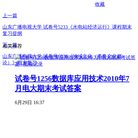
收藏
上一篇
山东广播电视大学 试卷号5233《水电站经济运行》课程期末
复习提纲
下一篇
相关推荐
山东广播电视大学 试卷号6036《地域文化（齐鲁文化概
论）》期末复习
试卷号1256数据库应用技术2010年7
月电大期末考试答案
6月29日 16:37