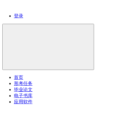
登录
首页
形考任务
毕业论文
电子书库
应用软件