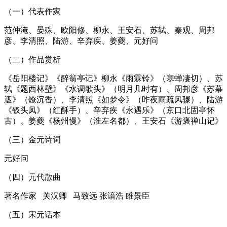
（一）代表作家
范仲淹、晏殊、欧阳修、柳永、王安石、苏轼、秦观、周邦
彦、李清照、陆游、辛弃疾、姜夔、元好问
（二）作品赏析
《岳阳楼记》《醉翁亭记》柳永《雨霖铃》（寒蝉凄切）、苏
轼《题西林壁》《水调歌头》（明月几时有）、周邦彦《苏幕
遮》（燎沉香）、李清照《如梦令》（昨夜雨疏风骤）、陆游
《钗头凤》（红酥手）、辛弃疾《永遇乐》（京口北固亭怀
古）、姜夔《杨州慢》（淮左名都）、王安石《游褒禅山记》
（三）金元诗词
元好问
（四）元代散曲
著名作家 关汉卿 马致远 张谙浩 睢景臣
（五）宋元话本