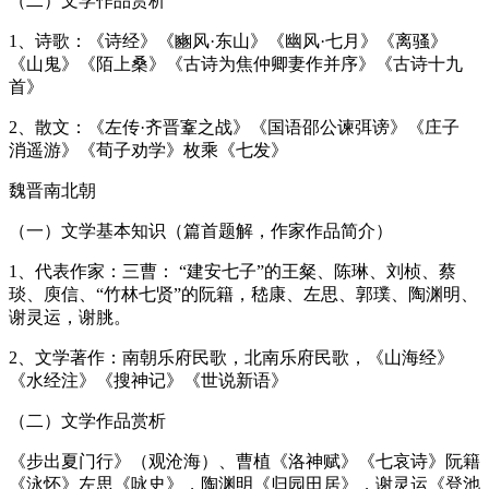
（二）文学作品赏析
1、诗歌：《诗经》《豳风·东山》《幽风·七月》《离骚》
《山鬼》《陌上桑》《古诗为焦仲卿妻作并序》《古诗十九
首》
2、散文：《左传·齐晋鞌之战》《国语邵公谏弭谤》《庄子
消遥游》《荀子劝学》枚乘《七发》
魏晋南北朝
（一）文学基本知识（篇首题解，作家作品简介）
1、代表作家：三曹： “建安七子”的王粲、陈琳、刘桢、蔡
琰、庾信、“竹林七贤”的阮籍，嵇康、左思、郭璞、陶渊明、
谢灵运，谢朓。
2、文学著作：南朝乐府民歌，北南乐府民歌，《山海经》
《水经注》《搜神记》《世说新语》
（二）文学作品赏析
《步出夏门行》（观沧海）、曹植《洛神赋》《七哀诗》阮籍
《泳怀》左思《咏史》，陶渊明《归园田居》，谢灵运《登池