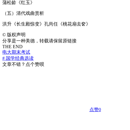
蒲松龄《红玉》
（五）清代戏曲赏析
洪升《长生殿惊变》孔尚任《桃花扇去奁》
©
版权声明
分享是一种美德，转载请保留原链接
THE END
电大期末考试
# 国学经典选读
文章不错？点个赞呗
点赞
0