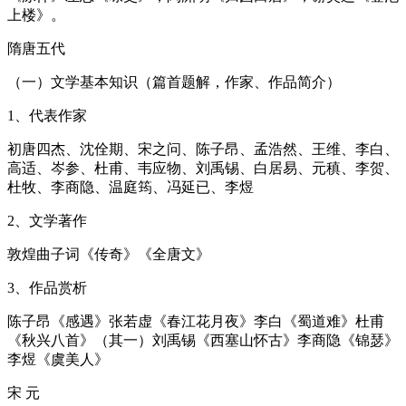
上楼》。
隋唐五代
（一）文学基本知识（篇首题解，作家、作品简介）
1、代表作家
初唐四杰、沈佺期、宋之问、陈子昂、孟浩然、王维、李白、
高适、岑参、杜甫、韦应物、刘禹锡、白居易、元稹、李贺、
杜牧、李商隐、温庭筠、冯延已、李煜
2、文学著作
敦煌曲子词《传奇》《全唐文》
3、作品赏析
陈子昂《感遇》张若虚《春江花月夜》李白《蜀道难》杜甫
《秋兴八首》（其一）刘禹锡《西塞山怀古》李商隐《锦瑟》
李煜《虞美人》
宋 元