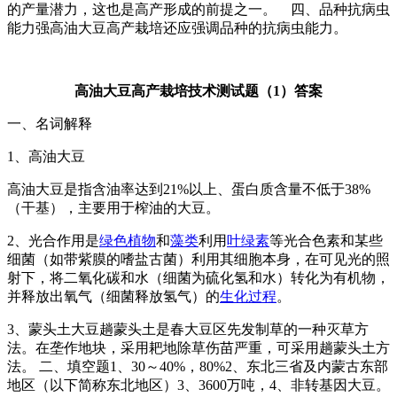
的产量潜力，这也是高产形成的前提之一。 四、品种抗病虫
能力强高油大豆高产栽培还应强调品种的抗病虫能力。
高油大豆高产栽培技术测试题（
1
）答案
一、名词解释
1、高油大豆
高油大豆是指含油率达到21%以上、蛋白质含量不低于38%
（干基），主要用于榨油的大豆。
2、光合作用是
绿色植物
和
藻类
利用
叶绿素
等光合色素和某些
细菌（如带紫膜的嗜盐古菌）利用其细胞本身，在可见光的照
射下，将二氧化碳和水（细菌为硫化氢和水）转化为有机物，
并释放出氧气（细菌释放氢气）的
生化过程
。
3、蒙头土大豆趟蒙头土是春大豆区先发制草的一种灭草方
法。在垄作地块，采用耙地除草伤苗严重，可采用趟蒙头土方
法。 二、填空题1、30～40%，80%2、东北三省及内蒙古东部
地区（以下简称东北地区）3、3600万吨，4、非转基因大豆。