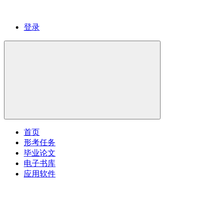
登录
首页
形考任务
毕业论文
电子书库
应用软件