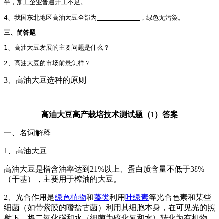
半，加工企业普遍开工不足。
4、我国东北地区高油大豆全部为
，绿色无污染。
三、简答题
1、高油大豆发展的主要问题是什么？
2、高油大豆的市场前景怎样？
3、高油大豆选种的原则
高油大豆高产栽培技术测试题（
1
）答案
一、名词解释
1、高油大豆
高油大豆是指含油率达到21%以上、蛋白质含量不低于38%
（干基），主要用于榨油的大豆。
2、光合作用是
绿色植物
和
藻类
利用
叶绿素
等光合色素和某些
细菌（如带紫膜的嗜盐古菌）利用其细胞本身，在可见光的照
射下，将二氧化碳和水（细菌为硫化氢和水）转化为有机物，