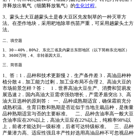
并释放出氧气（细菌释放氢气）的
生化过程
。
3、蒙头土大豆趟蒙头土是春大豆区先发制草的一种灭草方
法。在垄作地块，采用耙地除草伤苗严重，可采用趟蒙头土方
法。
二、填空题
1、30～40%，80%2、东北三省及内蒙古东部地区（以下简称东北地区）
3、3600万吨，4、非转基因大豆。
三、简答题
1、答：1．品种和技术更新慢 2．生产条件差 3．高油品种种
植分散 4．加工能力过剩，加工业布局不合理 2、高油大豆的
市场前景怎样？答： 1．世界高油大豆生产、消费和贸易发
展迅速 2．国内高油大豆需求强劲增长，产需矛盾突出 3、高
油大豆选种的原则答： 一、品种成熟期适宜，确保霜前充分
成熟积温、生育日数和熟期是否近似于当地主栽品种，是衡量
品种熟期适宜与否的主要标准。 二、品种含油率高一般大豆
含油率应在20%以上，高油大豆应在22%以上，纯粮率98%以
上，前者才能达到一级标准，后者可达特级标准。 三、品种
产量潜力高、适应性强且丰产性好选用高油品种不可忽视品种