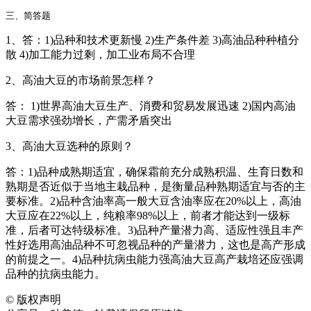
三、简答题
1、答：1)品种和技术更新慢 2)生产条件差 3)高油品种种植分
散 4)加工能力过剩，加工业布局不合理
2、高油大豆的市场前景怎样？
答： 1)世界高油大豆生产、消费和贸易发展迅速 2)国内高油
大豆需求强劲增长，产需矛盾突出
3、高油大豆选种的原则？
答：1)品种成熟期适宜，确保霜前充分成熟积温、生育日数和
熟期是否近似于当地主栽品种，是衡量品种熟期适宜与否的主
要标准。2)品种含油率高一般大豆含油率应在20%以上，高油
大豆应在22%以上，纯粮率98%以上，前者才能达到一级标
准，后者可达特级标准。3)品种产量潜力高、适应性强且丰产
性好选用高油品种不可忽视品种的产量潜力，这也是高产形成
的前提之一。4)品种抗病虫能力强高油大豆高产栽培还应强调
品种的抗病虫能力。
©
版权声明