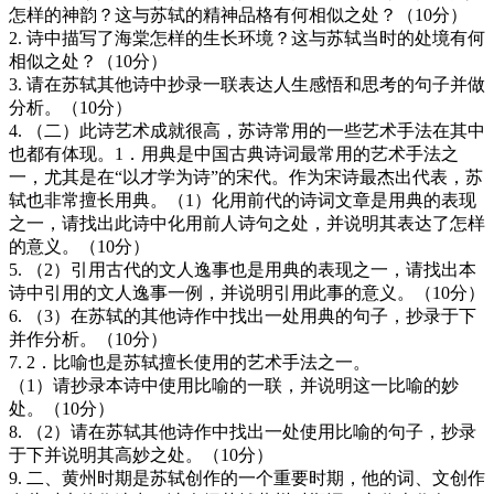
怎样的神韵？这与苏轼的精神品格有何相似之处？（10分）
2. 诗中描写了海棠怎样的生长环境？这与苏轼当时的处境有何
相似之处？（10分）
3. 请在苏轼其他诗中抄录一联表达人生感悟和思考的句子并做
分析。（10分）
4. （二）此诗艺术成就很高，苏诗常用的一些艺术手法在其中
也都有体现。1．用典是中国古典诗词最常用的艺术手法之
一，尤其是在“以才学为诗”的宋代。作为宋诗最杰出代表，苏
轼也非常擅长用典。（1）化用前代的诗词文章是用典的表现
之一，请找出此诗中化用前人诗句之处，并说明其表达了怎样
的意义。（10分）
5. （2）引用古代的文人逸事也是用典的表现之一，请找出本
诗中引用的文人逸事一例，并说明引用此事的意义。（10分）
6. （3）在苏轼的其他诗作中找出一处用典的句子，抄录于下
并作分析。（10分）
7. 2．比喻也是苏轼擅长使用的艺术手法之一。
（1）请抄录本诗中使用比喻的一联，并说明这一比喻的妙
处。（10分）
8. （2）请在苏轼其他诗作中找出一处使用比喻的句子，抄录
于下并说明其高妙之处。（10分）
9. 二、黄州时期是苏轼创作的一个重要时期，他的词、文创作