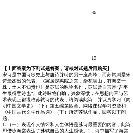
86
15
【上面答案为下列试题答案，请核对试题后再购买】
宋诗是中国诗歌史上与唐诗并峙的另一座高峰，而苏轼则是宋
诗最杰出的代表。《寓居定惠院之东，杂花满山，有海棠一
株，土人不知贵也》是苏轼的咏物名作，苏轼曾自言是“吾平
生最得意诗也”。此诗咏物自喻，兴象深微，在思想内容与艺
术表现上都堪称苏轼诗的代表，请阅读此诗，并认真学习《简
明中国文学史》（下）第五编第四章、网络课程学习资源和
《中国古代文学作品选》（下）所选苏轼作品，回答以下问
题。
1. （一）表现个人情怀和人生体悟是苏诗最重要的内容，此诗
即借咏海棠表达了苏轼自己的人生感慨。1．诗中描写了海棠