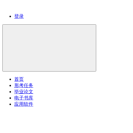
登录
首页
形考任务
毕业论文
电子书库
应用软件