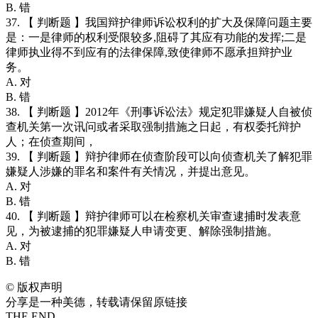
B. 错
37. 【 判断题 】我国辩护律师诉讼权利的扩大及保障问题主要
是：一是律师的权利受限较多,阻碍了其应有功能的发挥;二是
律师执业得不到应有的法律保障,致使律师不愿承担辩护业
务。
A. 对
B. 错
38. 【 判断题 】2012年《刑事诉讼法》规定犯罪嫌疑人自被侦
查机关第一次讯问或者采取强制措施之日起，有权委托辩护
人；在侦查期间，
39. 【 判断题 】辩护律师在侦查阶段可以向侦查机关了解犯罪
嫌疑人涉嫌的罪名和案件有关情况，并提出意见。
A. 对
B. 错
40. 【 判断题 】辩护律师可以在检察机关审查逮捕时发表意
见，为被逮捕的犯罪嫌疑人申请变更、解除强制措施。
A. 对
B. 错
©
版权声明
分享是一种美德，转载请保留原链接
THE END