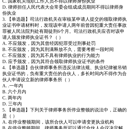
C. 国家机关现职工作人员不得以律师身份执业
D. 律师担任人民代表大会常委会组成成员期间不得以律师身
份执业
3. 【单选题】司法行政机关在审核某申请人提交的领取律师执
业证书申请材料时，发现该申请人两年前曾因犯重大责任事故
罪被人民法院判处有期徒刑6个月。司法行政机关应否对该申
请人颁发律师执业证书？（ ）
A. 不应颁发，因为其曾经因犯罪受过刑事处罚
B. 不应颁发，因为其刑满释放不久，需要考察一段时间
C. 不应颁发，因为其不具有律师执业的行为能力
D. 应予颁发，因为其符合领取律师执业证书的条件
4. 【单选题】合伙律师事务所违反法律法规、执业纪律被吊销
执业证书的，负有重大责任的合伙人，多长时间内不得作为合
伙人申请设立新的律师事务所（ ）
A. .一年内
B. 六个月内
C. 两年内
D. 三年内
5. 【单选题】下列关于律师事务所停业整顿的说法中，正确的
是（ ）
A. 在停业整顿期间，该所合伙人可以申请变更执业机构
B. 在停业整顿期间，律师事务所可以通过合伙人会议决定解