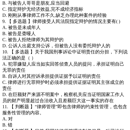
B. 与被告人哥哥是朋友,应当回避
C. 指定辩护无经济效益,完不成经济指标
D. 刚刚从事律师工作不久,缺乏办理此种案件的经验
9. 【 多选题 】律师接受人民法院指定辩护的情况主要有( )
A. 被告是未成年人
B. 被告是聋哑人
C. 被告人拒绝律师为其辩护的
D. 公诉人出庭支持公诉，但被告人没有委托辩护人的
10. 【 多选题 】关于我国刑事诉讼中证明责任的分担，下列说
法正确的是（ ）
A. 犯罪嫌疑人应当如实回答侦查人员的提问，承担证明自己
无罪的责任
B. 自诉人对其控诉承担提供证据予以证明的责任
C. 律师进行无罪辩护时必须承担提供证据证明其主张成立的
责任
D. 在巨额财产来源不明案中，检察机关应当证明国家工作人
员的财产明显超过合法收入且差额巨大这一事实的存在
11. 【 判断题 】“律师管理”即包含律师的约束性管理，也包含
服务性管理的内容。
A. 对
B. 错