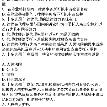
散
C. .在停业整顿期间，律师事务所可以申请变更名称
D. 在停业整顿期间，律师事务所不可以申请合并
6. 【 多选题 】律师代理的法律效力表现在( )。
A. 律师在代理权限范围内的诉讼行为与委托人亲自实施的诉
讼行为具有同等效力
B. 代理律师超越代理权限的诉讼行为是无效的
C. 代理律师给委托人造成损失的,律师应负赔偿责任
D. 律师的代理行为所产生的法律后果,即人民法院的民事或经
济裁判结果以及在诉讼活动中的费用支出应由委托人承担
7. 【 多选题 】在我国，狭义的法律援助的实施主体可以是（
）
A. 人民法院
B. 公证员
C. 律师
D. 社会志愿者
8. 【 多选题 】刘某,男,18岁,检察院以伤害罪对其提起公诉。
因被告人未委托辩护人.人民法院遂要求某律师事务所指定律
师为其辩护,该律师事务所指定李律师作辩护人,李律师不得以
(ABCD)为由，拒绝担任辩护人。
A. 无被告人委托