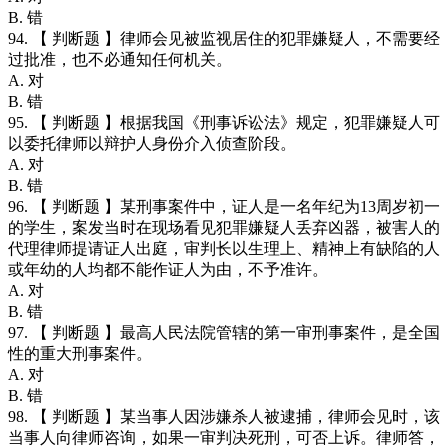
B. 错
94. 【 判断题 】律师会见被监视居住的犯罪嫌疑人，不需要经
过批准，也不必通知任何机关。
A. 对
B. 错
95. 【 判断题 】根据我国《刑事诉讼法》规定，犯罪嫌疑人可
以委托律师以辩护人身份介入侦查阶段。
A. 对
B. 错
96. 【 判断题 】某刑事案件中，证人是一名年纪为13周岁初一
的学生，案发当时在现场看见犯罪嫌疑人丢弃凶器，被害人的
代理律师提请证人出庭，审判长以生理上、精神上有缺陷的人
或年幼的人均都不能作证人为由，不予准许。
A. 对
B. 错
97. 【 判断题 】最高人民法院管辖的第一审刑事案件，是全国
性的重大刑事案件。
A. 对
B. 错
98. 【 判断题 】某当事人因涉嫌杀人被逮捕，律师会见时，该
当事人向律师咨询，如果一审判决死刑，可否上诉。律师答，