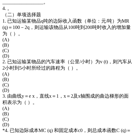
_________________。
4. 。
（二）单项选择题
1. 已知运输某物品q吨的边际收入函数（单位：元/吨）为MR
(q)＝100－2q，则运输该物品从100吨到200吨时收入的增加量
为（ ）。
(A)
(B)
(C)
(D)
2. 已知运输某物品的汽车速率（公里/小时）为v (t)，则汽车从
2小时到5小时所经过的路程为（ ）。
(A)
(B)
(C)
(D)
3. 由曲线y＝e x，直线x＝1，x＝2及x轴围成的曲边梯形的面
积表示为（ ）。
(A)
(B)
(C)
(D)
*4. 已知边际成本MC (q) 和固定成本c0，则总成本函数C (q)＝