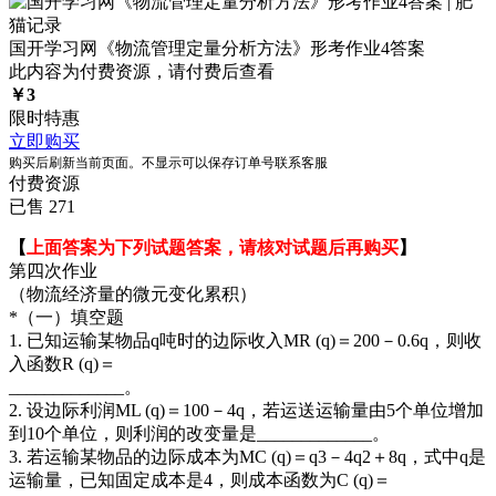
国开学习网《物流管理定量分析方法》形考作业4答案
此内容为付费资源，请付费后查看
￥
3
限时特惠
立即购买
购买后刷新当前页面。不显示可以保存订单号联系客服
付费资源
已售 271
【
上面答案为下列试题答案，请核对试题后再购买
】
第四次作业
（物流经济量的微元变化累积）
*（一）填空题
1. 已知运输某物品q吨时的边际收入MR (q)＝200－0.6q，则收
入函数R (q)＝
_____________。
2. 设边际利润ML (q)＝100－4q，若运送运输量由5个单位增加
到10个单位，则利润的改变量是_____________。
3. 若运输某物品的边际成本为MC (q)＝q3－4q2＋8q，式中q是
运输量，已知固定成本是4，则成本函数为C (q)＝