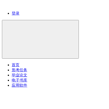
登录
首页
形考任务
毕业论文
电子书库
应用软件