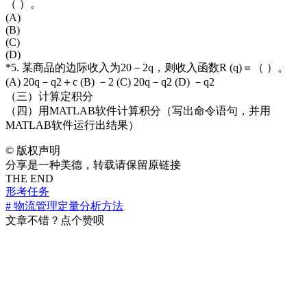
（ ）。
(A)
(B)
(C)
(D)
*5. 某商品的边际收入为20－2q，则收入函数R (q)＝（ ）。
(A) 20q－q2＋c (B) －2 (C) 20q－q2 (D) －q2
（三）计算定积分
（四）用MATLAB软件计算积分（写出命令语句，并用
MATLAB软件运行出结果）
©
版权声明
分享是一种美德，转载请保留原链接
THE END
形考任务
# 物流管理定量分析方法
文章不错？点个赞呗